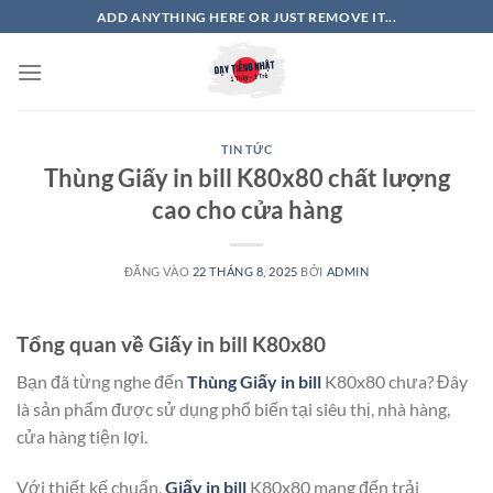
Bỏ
ADD ANYTHING HERE OR JUST REMOVE IT...
qua
nội
dung
TIN TỨC
Thùng Giấy in bill K80x80 chất lượng
cao cho cửa hàng
ĐĂNG VÀO
22 THÁNG 8, 2025
BỞI
ADMIN
Tổng quan về Giấy in bill K80x80
Bạn đã từng nghe đến
Thùng Giấy in bill
K80x80 chưa? Đây
là sản phẩm được sử dụng phổ biến tại siêu thị, nhà hàng,
cửa hàng tiện lợi.
Với thiết kế chuẩn,
Giấy in bill
K80x80 mang đến trải