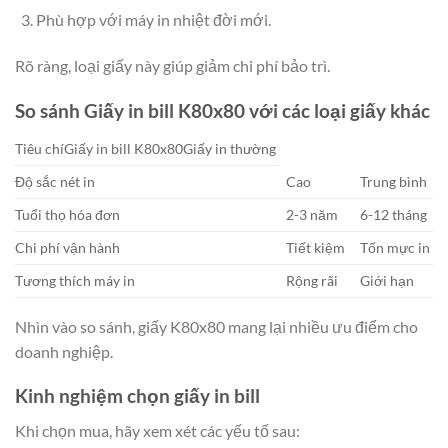
Phù hợp với máy in nhiệt đời mới.
Rõ ràng, loại giấy này giúp giảm chi phí bảo trì.
So sánh Giấy in bill K80x80 với các loại giấy khác
Tiêu chíGiấy in bill K80x80Giấy in thường
Độ sắc nét in
Cao
Trung bình
Tuổi thọ hóa đơn
2-3 năm
6-12 tháng
Chi phí vận hành
Tiết kiệm
Tốn mực in
Tương thích máy in
Rộng rãi
Giới hạn
Nhìn vào so sánh, giấy K80x80 mang lại nhiều ưu điểm cho
doanh nghiệp.
Kinh nghiệm chọn giấy in bill
Khi chọn mua, hãy xem xét các yếu tố sau: