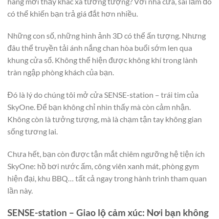
hàng mới thấy khác xa tưởng tượng? Với nhà cửa, sai lầm đó
có thể khiến bạn trả giá đắt hơn nhiều.
Những con số, những hình ảnh 3D có thể ấn tượng. Nhưng
đâu thể truyền tải ánh nắng chan hòa buổi sớm len qua
khung cửa sổ. Không thể hiện được không khí trong lành
tràn ngập phòng khách của bạn.
Đó là lý do chúng tôi mở cửa SENSE-station – trái tim của
SkyOne. Để bạn không chỉ nhìn thấy mà còn cảm nhận.
Không còn là tưởng tượng, mà là chạm tận tay không gian
sống tương lai.
Chưa hết, bạn còn được tận mắt chiêm ngưỡng hệ tiện ích
SkyOne: hồ bơi nước ấm, công viên xanh mát, phòng gym
hiện đại, khu BBQ… tất cả ngay trong hành trình tham quan
lần này.
SENSE-station – Giao lộ cảm xúc: Nơi bạn không