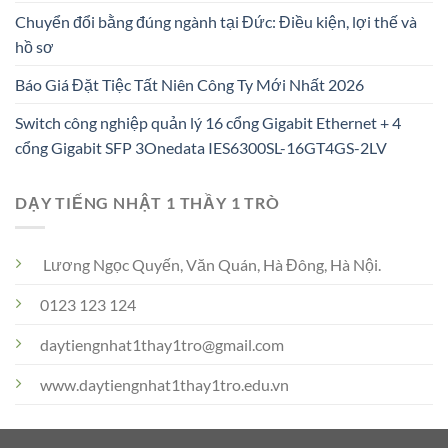
Chuyển đổi bằng đúng ngành tại Đức: Điều kiện, lợi thế và
hồ sơ
Báo Giá Đặt Tiệc Tất Niên Công Ty Mới Nhất 2026
Switch công nghiệp quản lý 16 cổng Gigabit Ethernet + 4
cổng Gigabit SFP 3Onedata IES6300SL-16GT4GS-2LV
DẠY TIẾNG NHẬT 1 THẦY 1 TRÒ
Lương Ngọc Quyến, Văn Quán, Hà Đông, Hà Nội.
0123 123 124
daytiengnhat1thay1tro@gmail.com
www.daytiengnhat1thay1tro.edu.vn