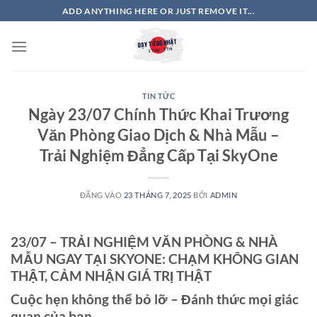
Bỏ
ADD ANYTHING HERE OR JUST REMOVE IT...
qua
nội
dung
TIN TỨC
Ngày 23/07 Chính Thức Khai Trương
Văn Phòng Giao Dịch & Nhà Mẫu –
Trải Nghiệm Đẳng Cấp Tại SkyOne
ĐĂNG VÀO
23 THÁNG 7, 2025
BỞI
ADMIN
23/07 – TRẢI NGHIỆM VĂN PHÒNG & NHÀ
MẪU NGAY TẠI SKYONE: CHẠM KHÔNG GIAN
THẬT, CẢM NHẬN GIÁ TRỊ THẬT
Cuộc hẹn không thể bỏ lỡ – Đánh thức mọi giác
quan của bạn