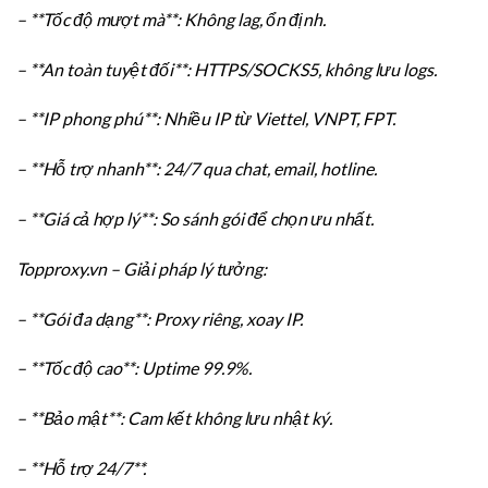
– **Tốc độ mượt mà**: Không lag, ổn định.
– **An toàn tuyệt đối**: HTTPS/SOCKS5, không lưu logs.
– **IP phong phú**: Nhiều IP từ Viettel, VNPT, FPT.
– **Hỗ trợ nhanh**: 24/7 qua chat, email, hotline.
– **Giá cả hợp lý**: So sánh gói để chọn ưu nhất.
Topproxy.vn – Giải pháp lý tưởng:
– **Gói đa dạng**: Proxy riêng, xoay IP.
– **Tốc độ cao**: Uptime 99.9%.
– **Bảo mật**: Cam kết không lưu nhật ký.
– **Hỗ trợ 24/7**.