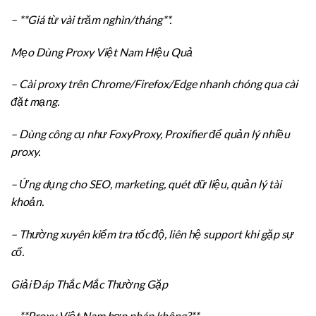
– **Giá từ vài trăm nghìn/tháng**.
Mẹo Dùng Proxy Việt Nam Hiệu Quả
– Cài proxy trên Chrome/Firefox/Edge nhanh chóng qua cài
đặt mạng.
– Dùng công cụ như FoxyProxy, Proxifier để quản lý nhiều
proxy.
– Ứng dụng cho SEO, marketing, quét dữ liệu, quản lý tài
khoản.
– Thường xuyên kiểm tra tốc độ, liên hệ support khi gặp sự
cố.
Giải Đáp Thắc Mắc Thường Gặp
– **Proxy Việt Nam hợp pháp không?**