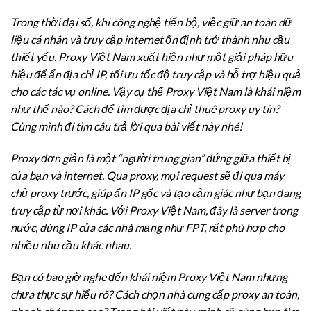
Trong thời đại số, khi công nghệ tiến bộ, việc giữ an toàn dữ
liệu cá nhân và truy cập internet ổn định trở thành nhu cầu
thiết yếu. Proxy Việt Nam xuất hiện như một giải pháp hữu
hiệu để ẩn địa chỉ IP, tối ưu tốc độ truy cập và hỗ trợ hiệu quả
cho các tác vụ online. Vậy cụ thể Proxy Việt Nam là khái niệm
như thế nào? Cách để tìm được địa chỉ thuê proxy uy tín?
Cùng mình đi tìm câu trả lời qua bài viết này nhé!
Proxy đơn giản là một “người trung gian” đứng giữa thiết bị
của bạn và internet. Qua proxy, mọi request sẽ đi qua máy
chủ proxy trước, giúp ẩn IP gốc và tạo cảm giác như bạn đang
truy cập từ nơi khác. Với Proxy Việt Nam, đây là server trong
nước, dùng IP của các nhà mạng như FPT, rất phù hợp cho
nhiều nhu cầu khác nhau.
Bạn có bao giờ nghe đến khái niệm Proxy Việt Nam nhưng
chưa thực sự hiểu rõ? Cách chọn nhà cung cấp proxy an toàn,