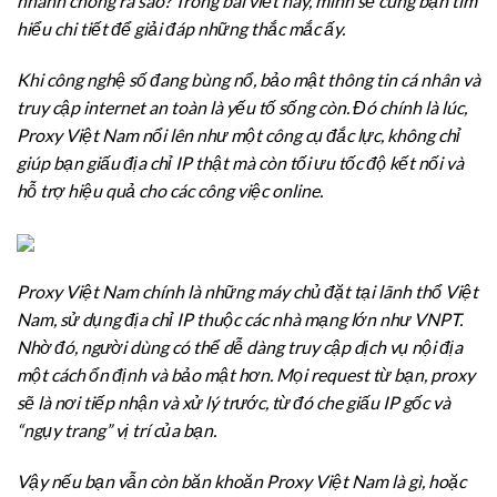
nhanh chóng ra sao? Trong bài viết này, mình sẽ cùng bạn tìm
hiểu chi tiết để giải đáp những thắc mắc ấy.
Khi công nghệ số đang bùng nổ, bảo mật thông tin cá nhân và
truy cập internet an toàn là yếu tố sống còn. Đó chính là lúc,
Proxy Việt Nam nổi lên như một công cụ đắc lực, không chỉ
giúp bạn giấu địa chỉ IP thật mà còn tối ưu tốc độ kết nối và
hỗ trợ hiệu quả cho các công việc online.
Proxy Việt Nam chính là những máy chủ đặt tại lãnh thổ Việt
Nam, sử dụng địa chỉ IP thuộc các nhà mạng lớn như VNPT.
Nhờ đó, người dùng có thể dễ dàng truy cập dịch vụ nội địa
một cách ổn định và bảo mật hơn. Mọi request từ bạn, proxy
sẽ là nơi tiếp nhận và xử lý trước, từ đó che giấu IP gốc và
“ngụy trang” vị trí của bạn.
Vậy nếu bạn vẫn còn băn khoăn Proxy Việt Nam là gì, hoặc