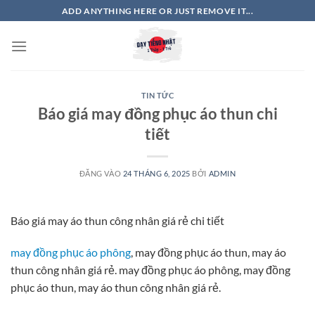
Bỏ
ADD ANYTHING HERE OR JUST REMOVE IT...
qua
nội
dung
TIN TỨC
Báo giá may đồng phục áo thun chi
tiết
ĐĂNG VÀO
24 THÁNG 6, 2025
BỞI
ADMIN
Báo giá may áo thun công nhân giá rẻ chi tiết
may đồng phục áo phông
, may đồng phục áo thun, may áo
thun công nhân giá rẻ. may đồng phục áo phông, may đồng
phục áo thun, may áo thun công nhân giá rẻ.