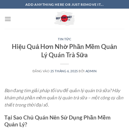
Bỏ
ADD ANYTHING HERE OR JUST REMOVE IT...
qua
nội
dung
TIN TỨC
Hiệu Quả Hơn Nhờ Phần Mềm Quản
Lý Quán Trà Sữa
ĐĂNG VÀO
25 THÁNG 6, 2025
BỞI
ADMIN
Bạn đang tìm giải pháp tối ưu để quản lý quán trà sữa? Hãy
khám phá phần mềm quản lý quán trà sữa – một công cụ cần
thiết trong thời đại số.
Tại Sao Chủ Quán Nên Sử Dụng Phần Mềm
Quản Lý?