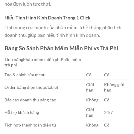
hóa đơn luôn tức thời.
Hiểu Tình Hình Kinh Doanh Trong 1 Click
Tính năng cực mạnh của phần mềm là hệ thống phân tích
doanh thu, giúp bạn hiểu tình hình kinh doanh.
Bảng So Sánh Phần Mềm Miễn Phí vs Trả Phí
Tính năngPhần mềm miễn phíPhần mềm
trả phí
Tạo & chỉnh sửa menu
Có
Có
Giới
Không giới
Order bằng điện thoại/tablet
hạn
hạn
Báo cáo doanh thu nâng cao
Không
Có
Giới
Hỗ trợ khách hàng
24/7
hạn
Tích hợp thanh toán điện tử
Không
Có