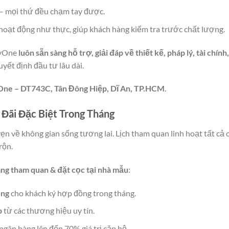
– mọi thứ đều chạm tay được.
hoạt động như thực, giúp khách hàng kiểm tra trước chất lượng.
SkyOne
luôn sẵn sàng hỗ trợ, giải đáp về thiết kế, pháp lý, tài chính,
yết định đầu tư lâu dài.
One – DT743C, Tân Đông Hiệp, Dĩ An, TP.HCM
.
Đãi Đặc Biệt Trong Tháng
 vẹn về không gian sống tương lai. Lịch tham quan linh hoạt tất cả 
rộn.
àng tham quan & đặt cọc tại nhà mẫu
:
ồng
cho khách ký hợp đồng trong tháng.
p
từ các thương hiệu uy tín.
 ngân hàng lên đến 70% giá trị căn hộ.