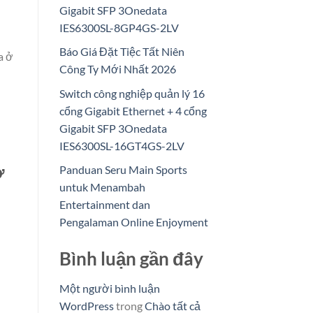
Gigabit SFP 3Onedata
IES6300SL-8GP4GS-2LV
Báo Giá Đặt Tiệc Tất Niên
a ở
Công Ty Mới Nhất 2026
Switch công nghiệp quản lý 16
cổng Gigabit Ethernet + 4 cổng
Gigabit SFP 3Onedata
IES6300SL-16GT4GS-2LV
ở
Panduan Seru Main Sports
untuk Menambah
Entertainment dan
Pengalaman Online Enjoyment
Bình luận gần đây
Một người bình luận
WordPress
trong
Chào tất cả