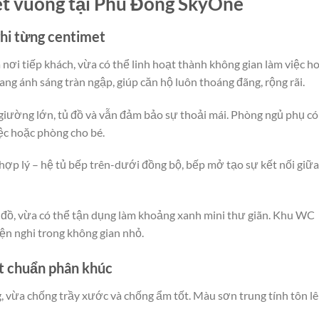
ét vuông tại Phú Đông SkyOne
ghi từng centimet
nơi tiếp khách, vừa có thể linh hoạt thành không gian làm việc h
ng ánh sáng tràn ngập, giúp căn hộ luôn thoáng đãng, rộng rãi.
giường lớn, tủ đồ và vẫn đảm bảo sự thoải mái. Phòng ngủ phụ có
ệc hoặc phòng cho bé.
hợp lý – hệ tủ bếp trên-dưới đồng bộ, bếp mở tạo sự kết nối giữa
ơi đồ, vừa có thể tận dụng làm khoảng xanh mini thư giãn. Khu WC
iện nghi trong không gian nhỏ.
ợt chuẩn phân khúc
g, vừa chống trầy xước và chống ẩm tốt. Màu sơn trung tính tôn l