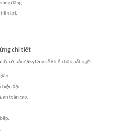
hoáng đãng.
iện lợi.
ừng chi tiết
ở mức cơ bản?
SkyOne
sẽ khiến bạn bất ngờ.
giãn.
 hiện đại.
 an toàn cao.
 bếp.
.