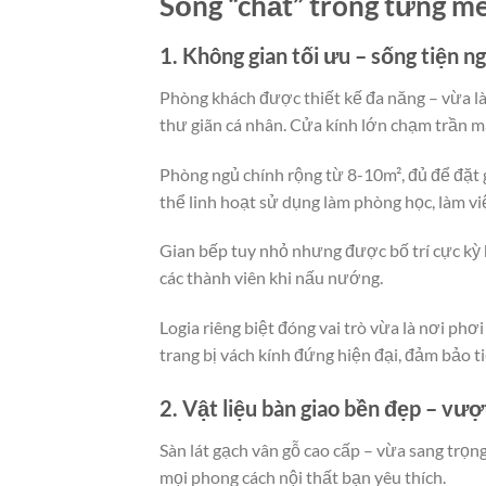
Sống “chất” trong từng m
1. Không gian tối ưu – sống tiện n
Phòng khách được thiết kế đa năng – vừa là 
thư giãn cá nhân. Cửa kính lớn chạm trần ma
Phòng ngủ chính rộng từ 8-10m², đủ để đặt 
thể linh hoạt sử dụng làm phòng học, làm vi
Gian bếp tuy nhỏ nhưng được bố trí cực kỳ 
các thành viên khi nấu nướng.
Logia riêng biệt đóng vai trò vừa là nơi ph
trang bị vách kính đứng hiện đại, đảm bảo t
2. Vật liệu bàn giao bền đẹp – vư
Sàn lát gạch vân gỗ cao cấp – vừa sang trọn
mọi phong cách nội thất bạn yêu thích.