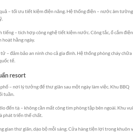
 quả – tối ưu tiết kiệm điện năng. Hệ thống điện – nước âm tường
ỹ.
h tiếng – tích hợp công nghệ tiết kiệm nước. Công tắc, ổ cắm điện
nh hoạt hằng ngày.
tử – đảm bảo an ninh cho cả gia đình. Hệ thống phòng cháy chữa
quốc tế.
huẩn resort
hố – nơi lý tưởng để thư giãn sau một ngày làm việc. Khu BBQ
ối tuần.
dio đến tạ – không cần mất công tìm phòng tập bên ngoài. Khu vui
 phát triển thể chất.
g gian thư giãn, dạo bộ mỗi sáng. Cửa hàng tiện lợi trong khuôn 