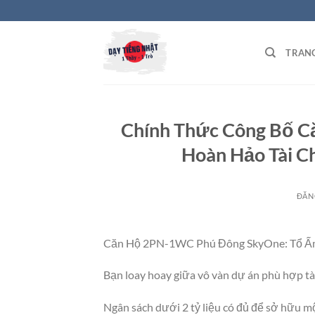
Bỏ
qua
nội
TRAN
dung
Chính Thức Công Bố 
Hoàn Hảo Tài C
ĐĂN
Căn Hộ 2PN-1WC Phú Đông SkyOne: Tổ Ấm 
Bạn loay hoay giữa vô vàn dự án phù hợp tà
Ngân sách dưới 2 tỷ liệu có đủ để sở hữu mộ