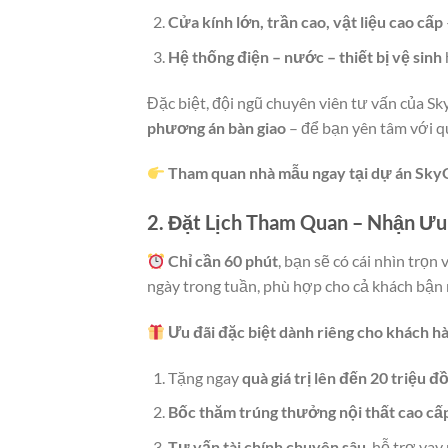
Cửa kính lớn, trần cao, vật liệu cao cấp
Hệ thống điện – nước – thiết bị vệ sinh
Đặc biệt, đội ngũ chuyên viên tư vấn của 
phương án bàn giao
– để bạn yên tâm với qu
Tham quan nhà mẫu ngay tại dự án Sky
2. Đặt Lịch Tham Quan – Nhận Ưu 
Chỉ cần 60 phút
, bạn sẽ có cái nhìn trọn
ngày trong tuần, phù hợp cho cả khách bận 
Ưu đãi đặc biệt dành riêng cho khách h
Tặng ngay
quà giá trị lên đến 20 triệu đ
Bốc thăm trúng thưởng nội thất cao cấ
Tư vấn tài chính chuyên sâu
, hỗ trợ vay