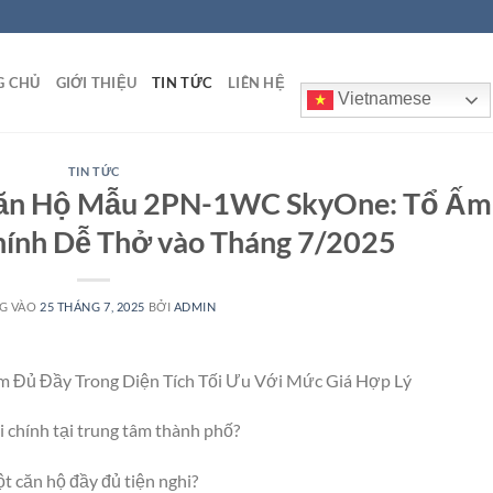
G CHỦ
GIỚI THIỆU
TIN TỨC
LIÊN HỆ
Vietnamese
TIN TỨC
Căn Hộ Mẫu 2PN-1WC SkyOne: Tổ Ấm
hính Dễ Thở vào Tháng 7/2025
G VÀO
25 THÁNG 7, 2025
BỞI
ADMIN
Đủ Đầy Trong Diện Tích Tối Ưu Với Mức Giá Hợp Lý
i chính tại trung tâm thành phố?
t căn hộ đầy đủ tiện nghi?