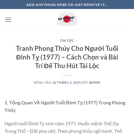
Bỏ
ADD ANYTHING HERE OR JUST REMOVE IT...
qua
nội
dung
TIN TỨC
Tranh Phong Thủy Cho Người Tuổi
Đinh Tỵ (1977) – Cách Chọn và Bài
Trí Để Thu Hút Tài Lộc
ĐĂNG VÀO
26 THÁNG 2, 2025
BỞI
ADMIN
1. Tổng Quan Về Người Tuổi Đinh Tỵ (1977) Trong Phong
Thủy
Người tuổi Đinh Tỵ sinh năm 1977, thuộc mệnh Thổ (Sa
Trung Thổ – Đất pha cát). Theo phong thủy ngũ hành, Thổ