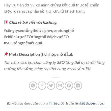
Hãy ưu tiên đơn vị có minh chứng kết quả thực tế, chiến
lược rõ ràng và phản hồi tích cực từ khách hàng.
Chia sẻ bài viết với hashtag:
#
côngtyseotổngthể
#
dịchvụseotổngthể
#
chiếnlượcSEOtổngthể
#
dịchvụSEO
#
SEOtổngthểhiệuquả
Meta Description (tích hợp mở đầu):
Tìm hiểu cách lựa chọn
công ty SEO tổng thể
uy tín để tăng
trưởng bền vững, nâng cao thứ hạng và chuyển đổi.
Bài viết này được đăng trong
Tin tức
. Đánh dấu
liên kết thường trực
.