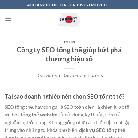
Bỏ
ADD ANYTHING HERE OR JUST REMOVE IT...
qua
nội
dung
TIN TỨC
Công ty SEO tổng thể giúp bứt phá
thương hiệu số
ĐĂNG VÀO
27 THÁNG 8, 2025
BỞI
ADMIN
Tại sao doanh nghiệp nên chọn SEO tổng thể?
SEO tổng thể, hay còn gọi là SEO toàn diện, là chiến lược tối
ưu hóa
tổng thể website
từ nội dung, kỹ thuật, đến trải
nghiệm người dùng. Không giống như các chiến dịch chỉ tập
trung vào những từ khóa phổ biến,
dịch vụ SEO tổng thể
đảm bảo rằng mọi khía cạnh của website đều đạt chuẩn