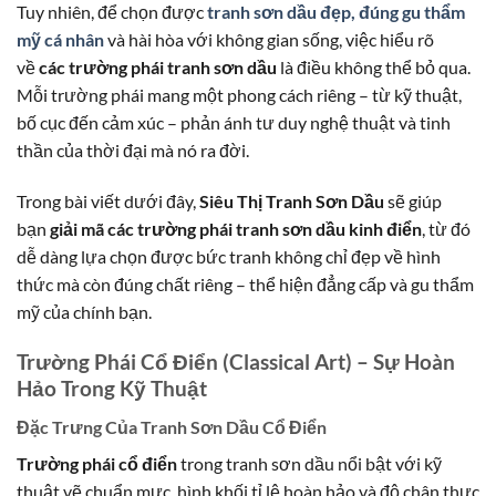
Tuy nhiên, để chọn được
tranh sơn dầu đẹp, đúng gu thẩm
mỹ cá nhân
và hài hòa với không gian sống, việc hiểu rõ
về
các trường phái tranh sơn dầu
là điều không thể bỏ qua.
Mỗi trường phái mang một phong cách riêng – từ kỹ thuật,
bố cục đến cảm xúc – phản ánh tư duy nghệ thuật và tinh
thần của thời đại mà nó ra đời.
Trong bài viết dưới đây,
Siêu Thị Tranh Sơn Dầu
sẽ giúp
bạn
giải mã các trường phái tranh sơn dầu kinh điển
, từ đó
dễ dàng lựa chọn được bức tranh không chỉ đẹp về hình
thức mà còn đúng chất riêng – thể hiện đẳng cấp và gu thẩm
mỹ của chính bạn.
Trường Phái Cổ Điển (Classical Art) – Sự Hoàn
Hảo Trong Kỹ Thuật
Đặc Trưng Của Tranh Sơn Dầu Cổ Điển
Trường phái cổ điển
trong tranh sơn dầu nổi bật với kỹ
thuật vẽ chuẩn mực, hình khối tỉ lệ hoàn hảo và độ chân thực