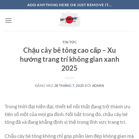
Bỏ
ADD ANYTHING HERE OR JUST REMOVE IT...
qua
nội
dung
TIN TỨC
Chậu cây bê tông cao cấp – Xu
hướng trang trí không gian xanh
2025
ĐĂNG VÀO
28 THÁNG 7, 2025
BỞI
ADMIN
Trong thời đại hiện đại, thiết kế nội thất đang trở thành ưu
tiên số một của mọi gia đình. Nổi bật trong đó, chậu cây bê
tông đã và đang khẳng định vị thế trong lĩnh vực trang trí.
Chậu cây bê tông không chỉ góp phần làm đẹp không gian mà