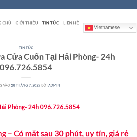
G CHỦ
GIỚI THIỆU
TIN TỨC
LIÊN HỆ
Vietnamese
TIN TỨC
a Cửa Cuốn Tại Hải Phòng- 24h
096.726.5854
G VÀO
28 THÁNG 7, 2025
BỞI
ADMIN
Hải Phòng- 24h 096.726.5854
 – Có mặt sau 30 phút, uy tín, giá rẻ