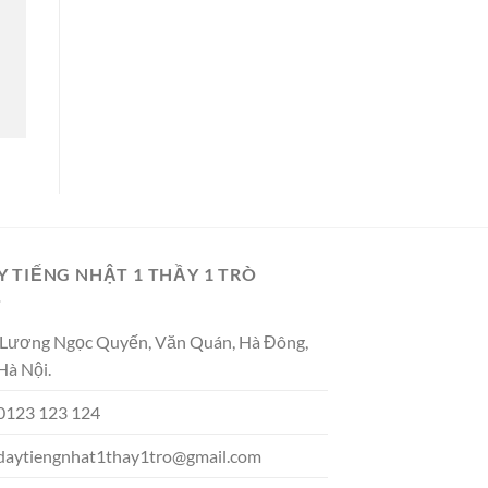
Y TIẾNG NHẬT 1 THẦY 1 TRÒ
Lương Ngọc Quyến, Văn Quán, Hà Đông,
Hà Nội.
0123 123 124
daytiengnhat1thay1tro@gmail.com