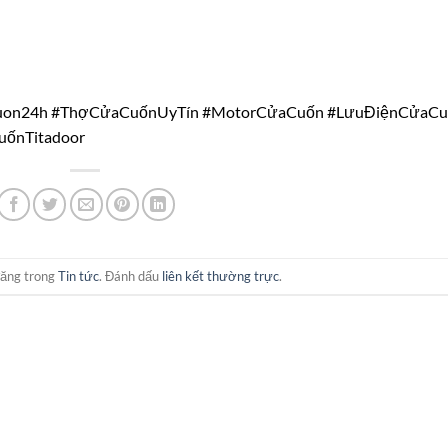
cuon24h #ThợCửaCuốnUyTín #MotorCửaCuốn #LưuĐiệnCửaC
ốnTitadoor
đăng trong
Tin tức
. Đánh dấu
liên kết thường trực
.