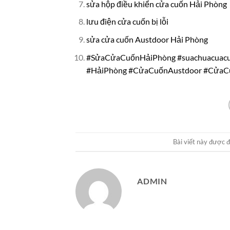
sửa hộp điều khiển cửa cuốn Hải Phòng
lưu điện cửa cuốn bị lỗi
sửa cửa cuốn Austdoor Hải Phòng
#SửaCửaCuốnHảiPhòng #suachuacua
#HảiPhòng #CửaCuốnAustdoor #CửaCu
Bài viết này được 
ADMIN