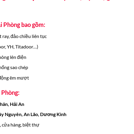
ải Phòng bao gồm:
ray, đảo chiều liên tục
or, YH, Titadoor…)
hông lên điện
chống sao chép
t động êm mượt
 Phòng:
hân, Hải An
ủy Nguyên, An Lão, Dương Kinh
 cửa hàng, biệt thự