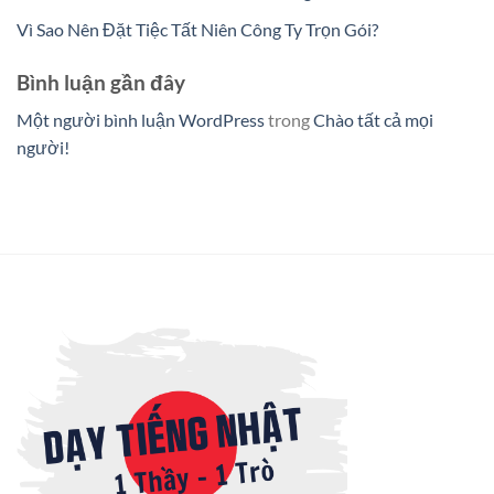
Vì Sao Nên Đặt Tiệc Tất Niên Công Ty Trọn Gói?
Bình luận gần đây
Một người bình luận WordPress
trong
Chào tất cả mọi
người!