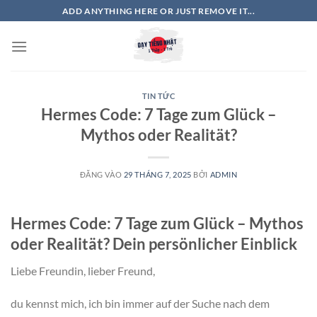
Bỏ
ADD ANYTHING HERE OR JUST REMOVE IT...
qua
nội
dung
TIN TỨC
Hermes Code: 7 Tage zum Glück –
Mythos oder Realität?
ĐĂNG VÀO
29 THÁNG 7, 2025
BỞI
ADMIN
Hermes Code: 7 Tage zum Glück – Mythos
oder Realität? Dein persönlicher Einblick
Liebe Freundin, lieber Freund,
du kennst mich, ich bin immer auf der Suche nach dem