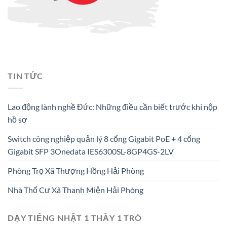
TIN TỨC
Lao động lành nghề Đức: Những điều cần biết trước khi nộp
hồ sơ
Switch công nghiệp quản lý 8 cổng Gigabit PoE + 4 cổng
Gigabit SFP 3Onedata IES6300SL-8GP4GS-2LV
Phòng Trọ Xã Thượng Hồng Hải Phòng
Nhà Thổ Cư Xã Thanh Miện Hải Phòng
DẠY TIẾNG NHẬT 1 THẦY 1 TRÒ