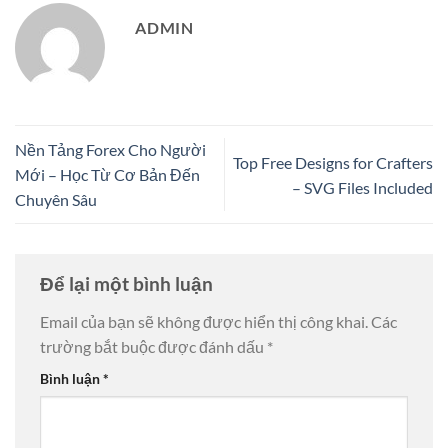
ADMIN
Nền Tảng Forex Cho Người
Top Free Designs for Crafters
Mới – Học Từ Cơ Bản Đến
– SVG Files Included
Chuyên Sâu
Để lại một bình luận
Email của bạn sẽ không được hiển thị công khai.
Các
trường bắt buộc được đánh dấu
*
Bình luận
*