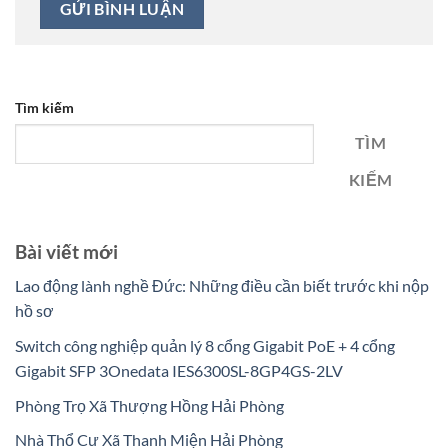
Tìm kiếm
TÌM
KIẾM
Bài viết mới
Lao động lành nghề Đức: Những điều cần biết trước khi nộp
hồ sơ
Switch công nghiệp quản lý 8 cổng Gigabit PoE + 4 cổng
Gigabit SFP 3Onedata IES6300SL-8GP4GS-2LV
Phòng Trọ Xã Thượng Hồng Hải Phòng
Nhà Thổ Cư Xã Thanh Miện Hải Phòng