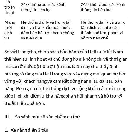
Hỗ
24/7 thông qua các kênh
24/7 thông qua các kênh
trợ kỹ
thông tin liên lạc
thông tin liên lạc
thuật
Mạng
Hệ thống đại lý và trung tâm
Hệ thống đại lý và trung
lưới
dịch vụ trải khắp toàn quốc,
tâm dịch vụ chỉ ở các
dịch
đảm bảo hỗ trợ nhanh chóng
thành phố lớn, phạm vi
vụ
và hiệu quả
hỗ trợ hạn chế
So với Hangcha, chính sách bảo hành của Heli tại Việt Nam
thể hiện sự linh hoạt và chủ động hơn, không chỉ về thời gian
mà còn ở mức độ hỗ trợ hậu mãi. Điều này cho thấy định
hướng rõ ràng của Heli trong việc xây dựng mối quan hệ bền
vững với khách hàng và cam kết đồng hành lâu dài sau bán
hàng. Bên cạnh đó, hệ thống dịch vụ rộng khắp cả nước cũng
giúp Heli ghi điểm ở khả năng phản hồi nhanh và hỗ trợ kỹ
thuật hiệu quả hơn.
III.
So sánh một số sản phẩm cụ thể
1. Xe nâng điện 3 tấn