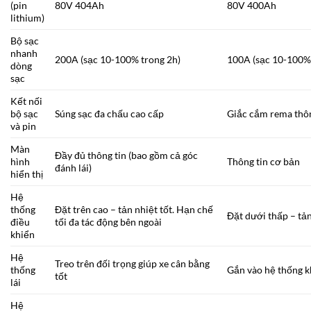
(pin
80V 404Ah
80V 400Ah
lithium)
Bộ sạc
nhanh
200A (sạc 10-100% trong 2h)
100A (sạc 10-100% 
dòng
sạc
Kết nối
bộ sạc
Súng sạc đa chấu cao cấp
Giắc cắm rema thô
và pin
Màn
Đầy đủ thông tin (bao gồm cả góc
hình
Thông tin cơ bản
đánh lái)
hiển thị
Hệ
thống
Đặt trên cao – tản nhiệt tốt. Hạn chế
Đặt dưới thấp – tản
điều
tối đa tác động bên ngoài
khiển
Hệ
Treo trên đối trọng giúp xe cân bằng
thống
Gắn vào hệ thống k
tốt
lái
Hệ