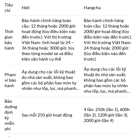
Tiêu
Heli
Hangcha
chí
Bảo hành chính hãng toàn
Bảo hành chính hãng
cầu: 12 tháng hoặc 2000 giờ
toàn cầu: 12 tháng hoặc
Thời
hoạt động (tùy điều kiện nào
2000 giờ hoạt động (tùy
gian
đến trước). Với thị trường
điều kiện nào đến trước).
bảo
Việt Nam: linh hoạt từ 24 –
Với thị trường Việt Nam:
hành
36 tháng hoặc 3000 giờ, tùy
24 tháng hoặc 2000 giờ
theo từng model xe và điều
(tùy điều kiện nào đến
kiện vận hành cụ thể
trước)
Áp dụng cho các lỗi kỹ
Áp dụng cho các lỗi kỹ thuật
Phạm
thuật do nhà sản xuất,
do nhà sản xuất, không bao
vi bảo
không bao gồm các bộ
gồm các bộ phận hao mòn tự
hành
phận hao mòn tự nhiên
nhiên như lốp, lọc, má phanh…
như lốp, lọc, má phanh…
Bảo
dưỡng
4 lần: 250h (lần 1), 600h
định
Sau mỗi 250 giờ hoạt động
(lần 2), 1200 giờ (lần 3),
kỳ
2000 giờ (lần 4)
miễn
phí