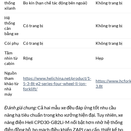
thống
Bo kín (hạn chế tác động bên ngoài)
Không trang bị
xilanh
Hệ
thống
Có trang bị
Không trang bị
cân
bằng xe
Còi phụ
Có trang bị
Không trang bị
Tầm
nhìn từ
Rộng
Hẹp
cabin
Nguồn
tham
https://www.helichina.net/product/1-
https://www.hcfork
khảo từ
5-3-8t-g2-series-four-wheel-li-ion-
3.8t
nhà
forklift/
máy
Đánh giá chung:
Cả hai mẫu xe đều đáp ứng tốt nhu cầu
nâng hạ tiêu chuẩn trong kho xưởng hiện đại. Tuy nhiên, xe
nâng điện Heli CPD30-GB2Li-M nổi bật hơn nhờ hệ thống
điện đồng bộ, bo mạch điều khiển ZAPI cao cấp, thiết kế bo