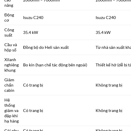
nâng
Động
Isuzu C240
Isuzu C240
cơ
Công
35.4 kW
35.4 kW
suất
Cầu và
Đồng bộ do Heli sản xuất
Từ nhà sản xuất kh
hộp số
Xilanh
nghiêng
Bo kín (hạn chế tác động bên ngoài)
Thiết kế hở (dễ bị 
khung
Giảm
chấn
Có trang bị
Không trang bị
cabin
Hệ
thống
giảm va
Có trang bị
Không trang bị
đập khi
hạ hàng
Còi phụ
Có trang bị
Không trang bị