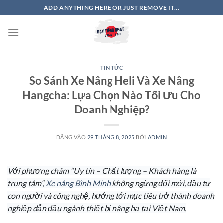
Bỏ
ADD ANYTHING HERE OR JUST REMOVE IT...
qua
nội
dung
TIN TỨC
So Sánh Xe Nâng Heli Và Xe Nâng
Hangcha: Lựa Chọn Nào Tối Ưu Cho
Doanh Nghiệp?
ĐĂNG VÀO
29 THÁNG 8, 2025
BỞI
ADMIN
Với phương châm “Uy tín – Chất lượng – Khách hàng là
trung tâm”,
Xe nâng Bình Minh
không ngừng đổi mới, đầu tư
con người và công nghệ, hướng tới mục tiêu trở thành doanh
nghiệp dẫn đầu ngành thiết bị nâng hạ tại Việt Nam.