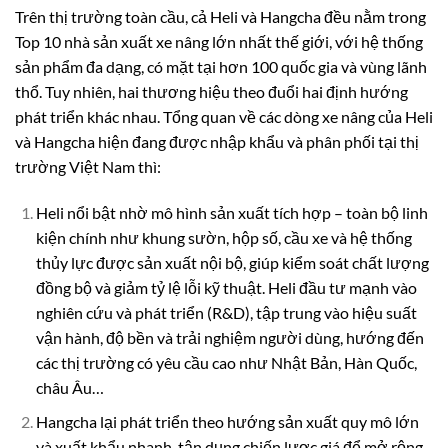
Trên thị trường toàn cầu, cả Heli và Hangcha đều nằm trong
Top 10 nhà sản xuất xe nâng lớn nhất thế giới, với hệ thống
sản phẩm đa dạng, có mặt tại hơn 100 quốc gia và vùng lãnh
thổ. Tuy nhiên, hai thương hiệu theo đuổi hai định hướng
phát triển khác nhau. Tổng quan về các dòng xe nâng của Heli
và Hangcha hiện đang được nhập khẩu và phân phối tại thị
trường Việt Nam thì:
Heli nổi bật nhờ mô hình sản xuất tích hợp – toàn bộ linh
kiện chính như khung sườn, hộp số, cầu xe và hệ thống
thủy lực được sản xuất nội bộ, giúp kiểm soát chất lượng
đồng bộ và giảm tỷ lệ lỗi kỹ thuật. Heli đầu tư mạnh vào
nghiên cứu và phát triển (R&D), tập trung vào hiệu suất
vận hành, độ bền và trải nghiệm người dùng, hướng đến
các thị trường có yêu cầu cao như Nhật Bản, Hàn Quốc,
châu Âu…
Hangcha lại phát triển theo hướng sản xuất quy mô lớn
và xuất khẩu nhanh, tận dụng chiến lược giá để mở rộng