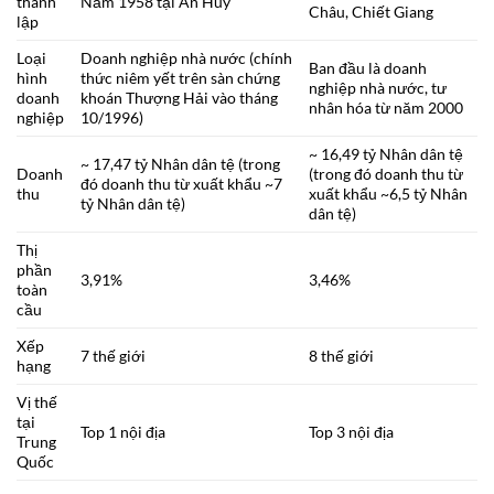
thành
Năm 1958 tại An Huy
Châu, Chiết Giang
lập
Loại
Doanh nghiệp nhà nước (chính
Ban đầu là doanh
hình
thức niêm yết trên sàn chứng
nghiệp nhà nước, tư
doanh
khoán Thượng Hải vào tháng
nhân hóa từ năm 2000
nghiệp
10/1996)
~ 16,49 tỷ Nhân dân tệ
~ 17,47 tỷ Nhân dân tệ (trong
Doanh
(trong đó doanh thu từ
đó doanh thu từ xuất khẩu ~7
thu
xuất khẩu ~6,5 tỷ Nhân
tỷ Nhân dân tệ)
dân tệ)
Thị
phần
3,91%
3,46%
toàn
cầu
Xếp
7 thế giới
8 thế giới
hạng
Vị thế
tại
Top 1 nội địa
Top 3 nội địa
Trung
Quốc