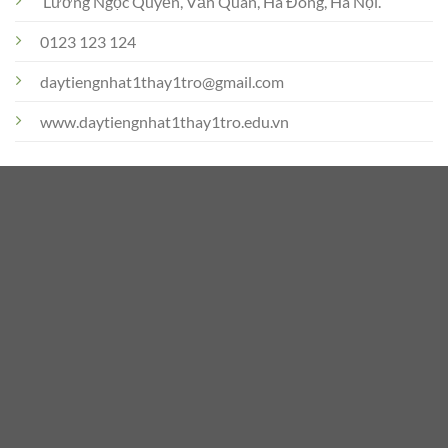
Lương Ngọc Quyến, Văn Quán, Hà Đông, Hà Nội.
0123 123 124
daytiengnhat1thay1tro@gmail.com
www.daytiengnhat1thay1tro.edu.vn