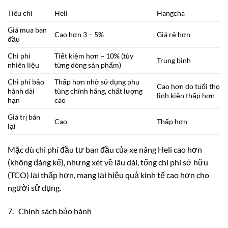
Tiêu chí
Heli
Hangcha
Giá mua ban
Cao hơn 3 – 5%
Giá rẻ hơn
đầu
Chi phí
Tiết kiệm hơn ~ 10% (tùy
Trung bình
nhiên liệu
từng dòng sản phẩm)
Chi phí bảo
Thấp hơn nhờ sử dụng phụ
Cao hơn do tuổi thọ
hành dài
tùng chính hãng, chất lượng
linh kiện thấp hơn
hạn
cao
Giá trị bán
Cao
Thấp hơn
lại
Mặc dù chi phí đầu tư ban đầu của xe nâng Heli cao hơn
(không đáng kể), nhưng xét về lâu dài, tổng chi phí sở hữu
(TCO) lại thấp hơn, mang lại hiệu quả kinh tế cao hơn cho
người sử dụng.
7. Chính sách bảo hành