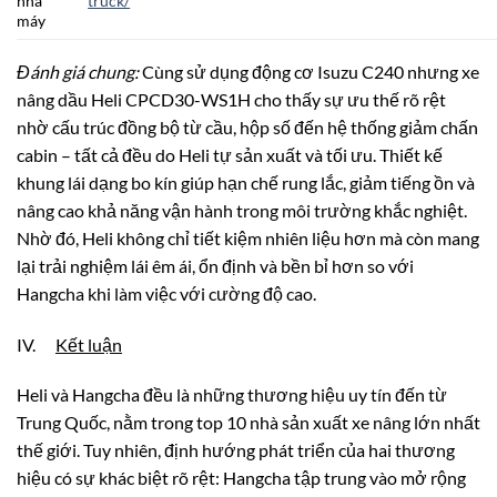
nhà
truck/
máy
Đánh giá chung:
Cùng sử dụng động cơ Isuzu C240 nhưng xe
nâng dầu Heli CPCD30-WS1H cho thấy sự ưu thế rõ rệt
nhờ cấu trúc đồng bộ từ cầu, hộp số đến hệ thống giảm chấn
cabin – tất cả đều do Heli tự sản xuất và tối ưu. Thiết kế
khung lái dạng bo kín giúp hạn chế rung lắc, giảm tiếng ồn và
nâng cao khả năng vận hành trong môi trường khắc nghiệt.
Nhờ đó, Heli không chỉ tiết kiệm nhiên liệu hơn mà còn mang
lại trải nghiệm lái êm ái, ổn định và bền bỉ hơn so với
Hangcha khi làm việc với cường độ cao.
IV.
Kết luận
Heli và Hangcha đều là những thương hiệu uy tín đến từ
Trung Quốc, nằm trong top 10 nhà sản xuất xe nâng lớn nhất
thế giới. Tuy nhiên, định hướng phát triển của hai thương
hiệu có sự khác biệt rõ rệt: Hangcha tập trung vào mở rộng