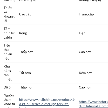
Thiết
kế
Cao cấp
Trung cấp
khoang
lái
Tầm
nhìn từ
Rộng
Hẹp
cabin
Tiêu
thụ
Thấp hơn
Cao hơn
nhiên
liệu
Khả
năng
Tốt hơn
Kém hơn
tản
nhiệt
Độ ồn
Thấp hơn
Cao hơn
Nguồn
tham
https://www.helichina.net/product/1-
https://www.hcforkl
khảo từ
3-8t-h3-series-diesel-lpg-forklift-
3.8t_Internal_Comb