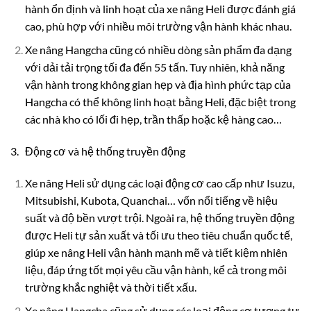
hành ổn định và linh hoạt của xe nâng Heli được đánh giá
cao, phù hợp với nhiều môi trường vận hành khác nhau.
Xe nâng Hangcha cũng có nhiều dòng sản phẩm đa dạng
với dải tải trọng tối đa đến 55 tấn. Tuy nhiên, khả năng
vận hành trong không gian hẹp và địa hình phức tạp của
Hangcha có thể không linh hoạt bằng Heli, đặc biệt trong
các nhà kho có lối đi hẹp, trần thấp hoặc kệ hàng cao…
3. Động cơ và hệ thống truyền động
Xe nâng Heli sử dụng các loại động cơ cao cấp như Isuzu,
Mitsubishi, Kubota, Quanchai… vốn nổi tiếng về hiệu
suất và độ bền vượt trội. Ngoài ra, hệ thống truyền động
được Heli tự sản xuất và tối ưu theo tiêu chuẩn quốc tế,
giúp xe nâng Heli vận hành mạnh mẽ và tiết kiệm nhiên
liệu, đáp ứng tốt mọi yêu cầu vận hành, kể cả trong môi
trường khắc nghiệt và thời tiết xấu.
Xe nâng Hangcha cũng sử dụng các loại động cơ tương tự