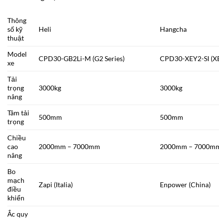
Thông
số kỹ
Heli
Hangcha
thuật
Model
CPD30-GB2Li-M (G2 Series)
CPD30-XEY2-SI (XE
xe
Tải
trọng
3000kg
3000kg
nâng
Tâm tải
500mm
500mm
trọng
Chiều
cao
2000mm – 7000mm
2000mm – 7000m
nâng
Bo
mạch
Zapi (Italia)
Enpower (China)
điều
khiển
Ắc quy