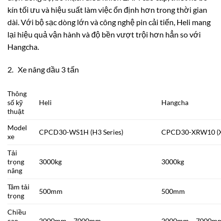
kín tối ưu và hiệu suất làm việc ổn định hơn trong thời gian
dài. Với bộ sạc dòng lớn và công nghệ pin cải tiến, Heli mang
lại hiệu quả vận hành và độ bền vượt trội hơn hẳn so với
Hangcha.
2. Xe nâng dầu 3 tấn
Thông
số kỹ
Heli
Hangcha
thuật
Model
CPCD30-WS1H (H3 Series)
CPCD30-XRW10 (X 
xe
Tải
trọng
3000kg
3000kg
nâng
Tâm tải
500mm
500mm
trọng
Chiều
cao
2000mm – 7000mm
2000mm – 7000m