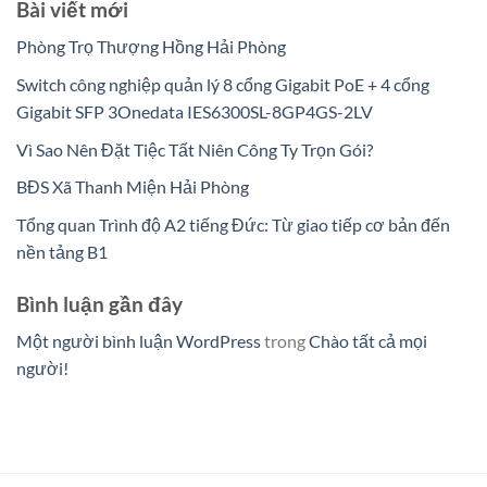
Bài viết mới
Phòng Trọ Thượng Hồng Hải Phòng
Switch công nghiệp quản lý 8 cổng Gigabit PoE + 4 cổng
Gigabit SFP 3Onedata IES6300SL-8GP4GS-2LV
Vì Sao Nên Đặt Tiệc Tất Niên Công Ty Trọn Gói?
BĐS Xã Thanh Miện Hải Phòng
Tổng quan Trình độ A2 tiếng Đức: Từ giao tiếp cơ bản đến
nền tảng B1
Bình luận gần đây
Một người bình luận WordPress
trong
Chào tất cả mọi
người!