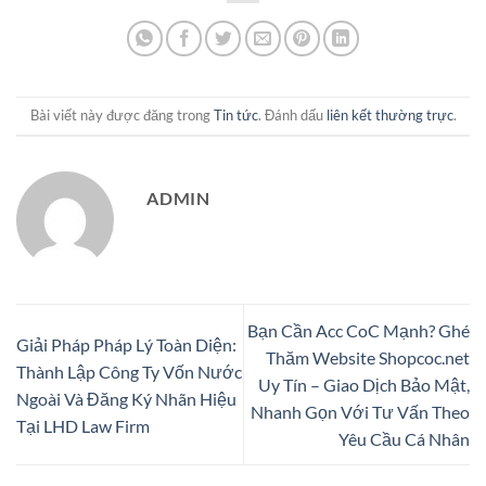
Bài viết này được đăng trong
Tin tức
. Đánh dấu
liên kết thường trực
.
ADMIN
Bạn Cần Acc CoC Mạnh? Ghé
Giải Pháp Pháp Lý Toàn Diện:
Thăm Website Shopcoc.net
Thành Lập Công Ty Vốn Nước
Uy Tín – Giao Dịch Bảo Mật,
Ngoài Và Đăng Ký Nhãn Hiệu
Nhanh Gọn Với Tư Vấn Theo
Tại LHD Law Firm
Yêu Cầu Cá Nhân