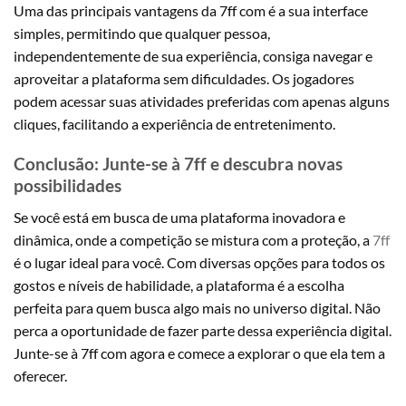
Uma das principais vantagens da 7ff com é a sua interface
simples, permitindo que qualquer pessoa,
independentemente de sua experiência, consiga navegar e
aproveitar a plataforma sem dificuldades. Os jogadores
podem acessar suas atividades preferidas com apenas alguns
cliques, facilitando a experiência de entretenimento.
Conclusão: Junte-se à 7ff e descubra novas
possibilidades
Se você está em busca de uma plataforma inovadora e
dinâmica, onde a competição se mistura com a proteção, a
7ff
é o lugar ideal para você. Com diversas opções para todos os
gostos e níveis de habilidade, a plataforma é a escolha
perfeita para quem busca algo mais no universo digital. Não
perca a oportunidade de fazer parte dessa experiência digital.
Junte-se à 7ff com agora e comece a explorar o que ela tem a
oferecer.