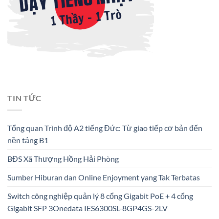
TIN TỨC
Tổng quan Trình độ A2 tiếng Đức: Từ giao tiếp cơ bản đến
nền tảng B1
BĐS Xã Thượng Hồng Hải Phòng
Sumber Hiburan dan Online Enjoyment yang Tak Terbatas
Switch công nghiệp quản lý 8 cổng Gigabit PoE + 4 cổng
Gigabit SFP 3Onedata IES6300SL-8GP4GS-2LV