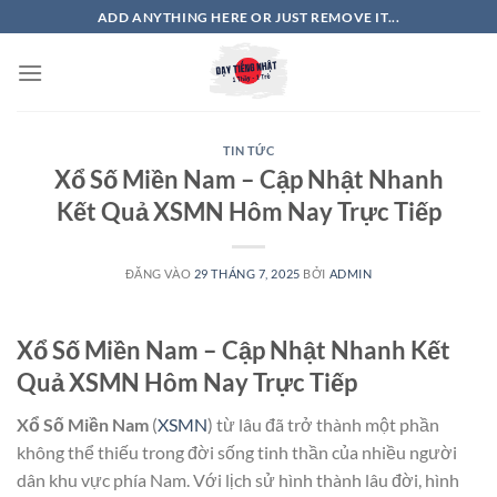
Bỏ
ADD ANYTHING HERE OR JUST REMOVE IT...
qua
nội
dung
TIN TỨC
Xổ Số Miền Nam – Cập Nhật Nhanh
Kết Quả XSMN Hôm Nay Trực Tiếp
ĐĂNG VÀO
29 THÁNG 7, 2025
BỞI
ADMIN
Xổ Số Miền Nam – Cập Nhật Nhanh Kết
Quả XSMN Hôm Nay Trực Tiếp
Xổ Số Miền Nam
(
XSMN
) từ lâu đã trở thành một phần
không thể thiếu trong đời sống tinh thần của nhiều người
dân khu vực phía Nam. Với lịch sử hình thành lâu đời, hình