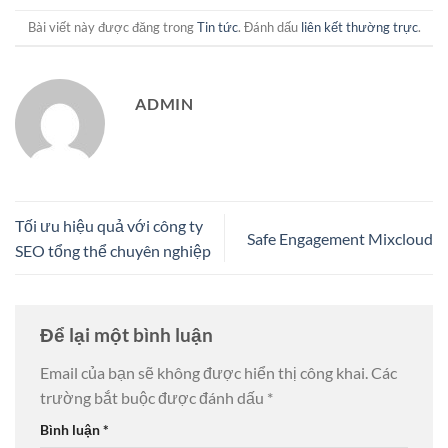
Bài viết này được đăng trong
Tin tức
. Đánh dấu
liên kết thường trực
.
ADMIN
Tối ưu hiệu quả với công ty
Safe Engagement Mixcloud
SEO tổng thể chuyên nghiệp
Để lại một bình luận
Email của bạn sẽ không được hiển thị công khai.
Các
trường bắt buộc được đánh dấu
*
Bình luận
*