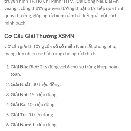
truyền hình TP. Hồ Chí Minh (HTV), Đài Đồng Nai, Đài An
Giang… cũng thường xuyên tường thuật trực tiếp quá trình
quay thưởng, giúp người xem nắm bắt kết quả một cách
minh bạch.
Cơ Cấu Giải Thưởng XSMN
Cơ cấu giải thưởng của
xổ số miền Nam
rất phong phú,
mang đến nhiều cơ hội trúng cho người chơi:
Giải Đặc Biệt:
2 tỷ đồng với 6 chữ số trùng khớp hoàn
toàn.
Giải Nhất:
30 triệu đồng.
Giải Nhì:
15 triệu đồng.
Giải Ba:
10 triệu đồng.
Giải Tư:
3 triệu đồng.
Giải Năm:
1 triệu đồng.