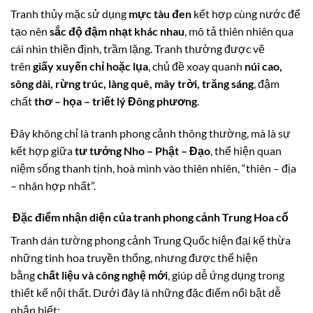
Tranh thủy mặc sử dụng
mực tàu đen
kết hợp cùng nước để
tạo nên
sắc độ đậm nhạt khác nhau
, mô tả thiên nhiên qua
cái nhìn thiền định, trầm lặng. Tranh thường được vẽ
trên
giấy xuyến chỉ hoặc lụa
, chủ đề xoay quanh
núi cao,
sông dài, rừng trúc, làng quê, mây trời, trăng sáng
, đậm
chất
thơ – họa – triết lý Đông phương
.
Đây không chỉ là tranh phong cảnh thông thường, mà là sự
kết hợp giữa
tư tưởng Nho – Phật – Đạo
, thể hiện quan
niệm sống thanh tịnh, hoà mình vào thiên nhiên, “thiên – địa
– nhân hợp nhất”.
Đặc điểm nhận diện của tranh phong cảnh Trung Hoa cổ
Tranh dán tường phong cảnh Trung Quốc hiện đại kế thừa
những tinh hoa truyền thống, nhưng được thể hiện
bằng
chất liệu và công nghệ mới
, giúp dễ ứng dụng trong
thiết kế nội thất. Dưới đây là những đặc điểm nổi bật dễ
nhận biết: