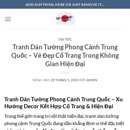
Bỏ
ADD ANYTHING HERE OR JUST REMOVE IT...
qua
nội
dung
TIN TỨC
Tranh Dán Tường Phong Cảnh Trung
Quốc – Vẻ Đẹp Cổ Trang Trong Không
Gian Hiện Đại
ĐĂNG VÀO
29 THÁNG 5, 2025
BỞI
ADMIN
Tranh Dán Tường Phong Cảnh Trung Quốc – Xu
Hướng Decor Kết Hợp Cổ Trang & Hiện Đại
Trong thế giới trang trí nội thất hiện đại,
tranh dán tường
phong cảnh Trung Quốc
đang dần khẳng định vị thế đặc biệt