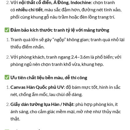
Với
nội thất cổ điển, Á Đông, Indochine
: chọn tranh
có
nhiều chi tiết
, màu sắc đậm hơn, đường nét tinh xảo,
phối cùng khung gỗ nâu trầm hoặc đèn lồng trang trí.
Đảm bảo kích thước tranh tỷ lệ với mảng tường
Tranh quá lớn sẽ gây “ngộp” không gian; tranh quá nhỏ lại
thiếu điểm nhấn.
Với phòng khách, tranh ngang 2.4–3.6m là phổ biến; với
phòng ngủ nên chọn tranh khổ vừa, khung hẹp.
Ưu tiên chất liệu bền màu, dễ thi công
Canvas Hàn Quốc phủ UV
: độ bám mực tốt, hình in sắc
nét, chống ẩm mốc, lau chùi dễ dàng.
Giấy dán tường lụa Hàn / Nhật
: phù hợp phòng kín, ít
ánh sáng, cho cảm giác mềm mại, mờ nhẹ như thủy mặc
thật.