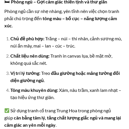
🛏
Phòng ngủ – Gợi cảm giác thiền tịnh và thư giãn
Phòng ngủ cần sự nhẹ nhàng, yên tĩnh nên việc chọn tranh
phải chú trọng đến
tông màu – bố cục – năng lượng cảm
xúc
.
Chủ đề phù hợp:
Trăng – núi – thi nhân, cảnh sương mù,
núi ẩn mây, mai – lan – cúc – trúc.
Chất liệu nên dùng:
Tranh in canvas lụa, bề mặt mờ,
không quá sắc nét.
Vị trí lý tưởng:
Treo
đầu giường hoặc mảng tường đối
diện giường ngủ
.
Tông màu khuyên dùng:
Xám, nâu trầm, xanh lam nhạt –
tạo hiệu ứng thư giãn.
Sử dụng tranh cổ trang Trung Hoa trong phòng ngủ
giúp
cân bằng tâm lý, tăng chất lượng giấc ngủ và mang lại
cảm giác an yên mỗi ngày
.