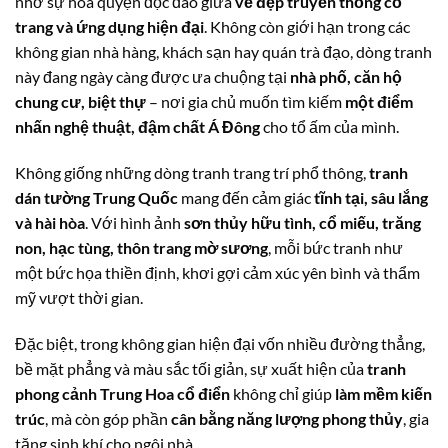
nhờ sự hòa quyện độc đáo giữa
vẻ đẹp truyền thống cổ
trang và ứng dụng hiện đại
. Không còn giới hạn trong các
không gian nhà hàng, khách sạn hay quán trà đạo, dòng tranh
này đang ngày càng được ưa chuộng tại
nhà phố, căn hộ
chung cư, biệt thự
– nơi gia chủ muốn tìm kiếm
một điểm
nhấn nghệ thuật, đậm chất Á Đông
cho tổ ấm của mình.
Không giống những dòng tranh trang trí phổ thông,
tranh
dán tường Trung Quốc
mang đến cảm giác
tĩnh tại, sâu lắng
và hài hòa
. Với hình ảnh
sơn thủy hữu tình, cổ miếu, trăng
non, hạc tùng, thôn trang mờ sương
, mỗi bức tranh như
một bức họa thiền định, khơi gợi cảm xúc yên bình và thẩm
mỹ vượt thời gian.
Đặc biệt, trong không gian hiện đại vốn nhiều đường thẳng,
bề mặt phẳng và màu sắc tối giản, sự xuất hiện của
tranh
phong cảnh Trung Hoa cổ điển
không chỉ giúp
làm mềm kiến
trúc
, mà còn góp phần
cân bằng năng lượng phong thủy
, gia
tăng sinh khí cho ngôi nhà.