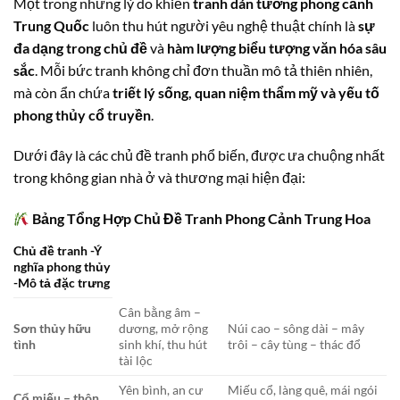
Một trong những lý do khiến
tranh dán tường phong cảnh
Trung Quốc
luôn thu hút người yêu nghệ thuật chính là
sự
đa dạng trong chủ đề
và
hàm lượng biểu tượng văn hóa sâu
sắc
. Mỗi bức tranh không chỉ đơn thuần mô tả thiên nhiên,
mà còn ẩn chứa
triết lý sống, quan niệm thẩm mỹ và yếu tố
phong thủy cổ truyền
.
Dưới đây là các chủ đề tranh phổ biến, được ưa chuộng nhất
trong không gian nhà ở và thương mại hiện đại:
Bảng Tổng Hợp Chủ Đề Tranh Phong Cảnh Trung Hoa
Chủ đề tranh -Ý
nghĩa phong thủy
-Mô tả đặc trưng
Cân bằng âm –
Sơn thủy hữu
dương, mở rộng
Núi cao – sông dài – mây
tình
sinh khí, thu hút
trôi – cây tùng – thác đổ
tài lộc
Yên bình, an cư
Miếu cổ, làng quê, mái ngói
Cổ miếu – thôn