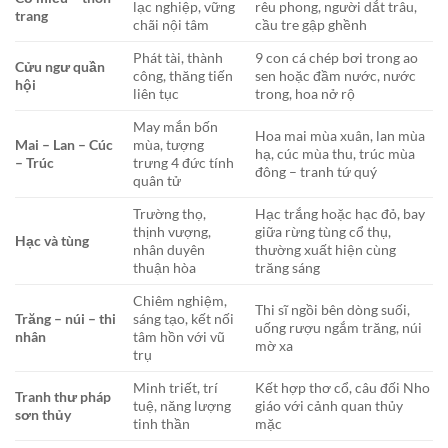
lạc nghiệp, vững
rêu phong, người dắt trâu,
trang
chãi nội tâm
cầu tre gập ghềnh
Phát tài, thành
9 con cá chép bơi trong ao
Cửu ngư quần
công, thăng tiến
sen hoặc đầm nước, nước
hội
liên tục
trong, hoa nở rộ
May mắn bốn
Hoa mai mùa xuân, lan mùa
Mai – Lan – Cúc
mùa, tượng
hạ, cúc mùa thu, trúc mùa
– Trúc
trưng 4 đức tính
đông – tranh tứ quý
quân tử
Trường thọ,
Hạc trắng hoặc hạc đỏ, bay
thịnh vượng,
giữa rừng tùng cổ thụ,
Hạc và tùng
nhân duyên
thường xuất hiện cùng
thuận hòa
trăng sáng
Chiêm nghiệm,
Thi sĩ ngồi bên dòng suối,
Trăng – núi – thi
sáng tạo, kết nối
uống rượu ngắm trăng, núi
nhân
tâm hồn với vũ
mờ xa
trụ
Minh triết, trí
Kết hợp thơ cổ, câu đối Nho
Tranh thư pháp
tuệ, năng lượng
giáo với cảnh quan thủy
sơn thủy
tinh thần
mặc