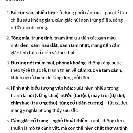
Bố cục sâu, nhiều lớp
: sử dụng phối cảnh xa – gần để tạo
chiều sâu không gian, cảm giác núi non trùng điệp, sông
nước mênh mông.
Tông màu trung tính, trầm ấm
: ưu tiên các gam màu
như
đen, xám, nâu đất, xanh lam nhạt
, mang đến cảm
giác tĩnh tại, cổ điển và thư thái.
Đường nét mềm mại, phóng khoáng
: không ràng buộc
theo tỷ lệ thực tế, tranh thiên về
cảm xúc và tâm cảnh
,
khiến người xem dễ lắng đọng nội tâm.
Hình ảnh biểu tượng văn hóa
: xuất hiện nhiều trong
tranh là
núi (vững chãi), nước (tài lộc), mây trôi (tự do),
chim hạc (trường thọ), tùng cổ (kiên cường)
– tất cả đều
mang ý nghĩa phong thủy sâu sắc.
Cảm giác cổ trang – nghệ thuật thiền
: tranh không đơn
thuần là mô tả cảnh vật, mà còn thể hiện
chất thơ và tinh