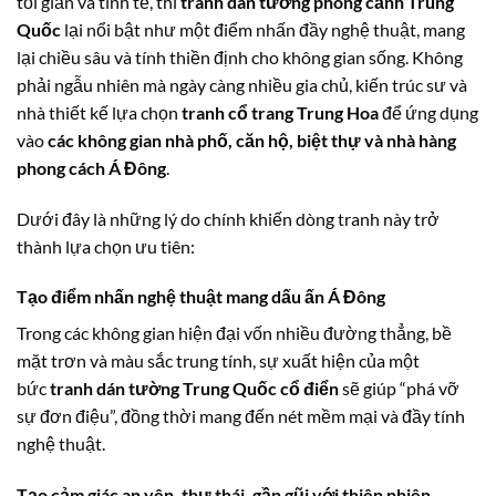
tối giản và tinh tế, thì
tranh dán tường phong cảnh Trung
Quốc
lại nổi bật như một điểm nhấn đầy nghệ thuật, mang
lại chiều sâu và tính thiền định cho không gian sống. Không
phải ngẫu nhiên mà ngày càng nhiều gia chủ, kiến trúc sư và
nhà thiết kế lựa chọn
tranh cổ trang Trung Hoa
để ứng dụng
vào
các không gian nhà phố, căn hộ, biệt thự và nhà hàng
phong cách Á Đông
.
Dưới đây là những lý do chính khiến dòng tranh này trở
thành lựa chọn ưu tiên:
Tạo điểm nhấn nghệ thuật mang dấu ấn Á Đông
Trong các không gian hiện đại vốn nhiều đường thẳng, bề
mặt trơn và màu sắc trung tính, sự xuất hiện của một
bức
tranh dán tường Trung Quốc cổ điển
sẽ giúp “phá vỡ
sự đơn điệu”, đồng thời mang đến nét mềm mại và đầy tính
nghệ thuật.
Tạo cảm giác an yên, thư thái, gần gũi với thiên nhiên