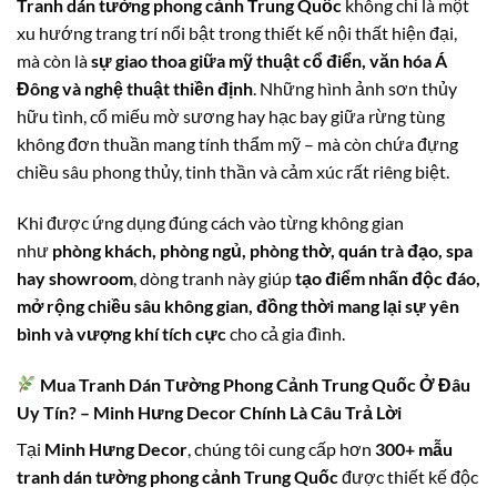
Tranh dán tường phong cảnh Trung Quốc
không chỉ là một
xu hướng trang trí nổi bật trong thiết kế nội thất hiện đại,
mà còn là
sự giao thoa giữa mỹ thuật cổ điển, văn hóa Á
Đông và nghệ thuật thiền định
. Những hình ảnh sơn thủy
hữu tình, cổ miếu mờ sương hay hạc bay giữa rừng tùng
không đơn thuần mang tính thẩm mỹ – mà còn chứa đựng
chiều sâu phong thủy, tinh thần và cảm xúc rất riêng biệt.
Khi được ứng dụng đúng cách vào từng không gian
như
phòng khách, phòng ngủ, phòng thờ, quán trà đạo, spa
hay showroom
, dòng tranh này giúp
tạo điểm nhấn độc đáo,
mở rộng chiều sâu không gian, đồng thời mang lại sự yên
bình và vượng khí tích cực
cho cả gia đình.
Mua Tranh Dán Tường Phong Cảnh Trung Quốc Ở Đâu
Uy Tín? – Minh Hưng Decor Chính Là Câu Trả Lời
Tại
Minh Hưng Decor
, chúng tôi cung cấp hơn
300+ mẫu
tranh dán tường phong cảnh Trung Quốc
được thiết kế độc