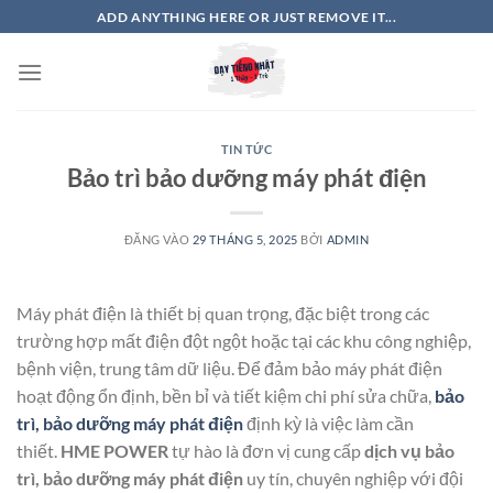
Bỏ
ADD ANYTHING HERE OR JUST REMOVE IT...
qua
nội
dung
TIN TỨC
Bảo trì bảo dưỡng máy phát điện
ĐĂNG VÀO
29 THÁNG 5, 2025
BỞI
ADMIN
Máy phát điện là thiết bị quan trọng, đặc biệt trong các
trường hợp mất điện đột ngột hoặc tại các khu công nghiệp,
bệnh viện, trung tâm dữ liệu. Để đảm bảo máy phát điện
hoạt động ổn định, bền bỉ và tiết kiệm chi phí sửa chữa,
bảo
trì, bảo dưỡng máy phát điện
định kỳ là việc làm cần
thiết.
HME POWER
tự hào là đơn vị cung cấp
dịch vụ bảo
trì, bảo dưỡng máy phát điện
uy tín, chuyên nghiệp với đội