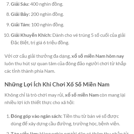
Giải Sáu:
400 nghìn đồng.
Giải Bảy:
200 nghìn đồng.
Giải Tám:
100 nghìn đồng.
Giải Khuyến Khích:
Dành cho vé trúng 5 số cuối của giải
Đặc Biệt, trị giá 6 triệu đồng.
Với cơ cấu giải thưởng đa dạng,
xổ số miền Nam hôm nay
luôn thu hút sự quan tâm của đông đảo người chơi từ khắp
các tỉnh thành phía Nam.
Những Lợi Ích Khi Chơi Xổ Số Miền Nam
Không chỉ là trò chơi may rủi,
xổ số miền Nam
còn mang lại
nhiều lợi ích thiết thực cho xã hội:
Đóng góp vào ngân sách:
Tiền thu từ bán vé số được
dùng để xây dựng cầu đường, trường học, bệnh viện.
Tạo việc làm:
Hàng nghìn người dân có thêm thu nhập từ