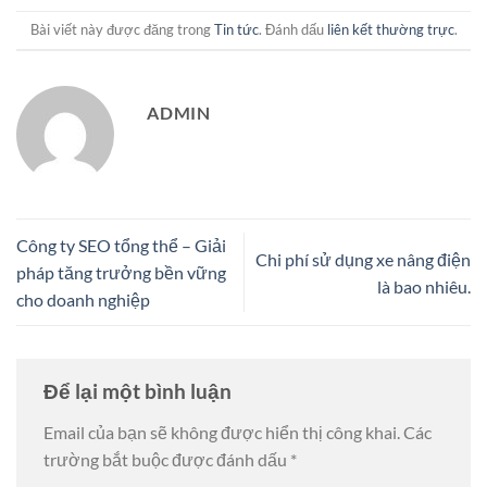
Bài viết này được đăng trong
Tin tức
. Đánh dấu
liên kết thường trực
.
ADMIN
Công ty SEO tổng thể – Giải
Chi phí sử dụng xe nâng điện
pháp tăng trưởng bền vững
là bao nhiêu.
cho doanh nghiệp
Để lại một bình luận
Email của bạn sẽ không được hiển thị công khai.
Các
trường bắt buộc được đánh dấu
*