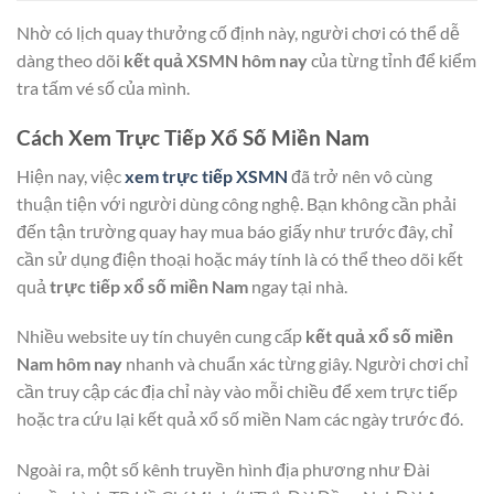
Nhờ có lịch quay thưởng cố định này, người chơi có thể dễ
dàng theo dõi
kết quả XSMN hôm nay
của từng tỉnh để kiểm
tra tấm vé số của mình.
Cách Xem Trực Tiếp Xổ Số Miền Nam
Hiện nay, việc
xem trực tiếp XSMN
đã trở nên vô cùng
thuận tiện với người dùng công nghệ. Bạn không cần phải
đến tận trường quay hay mua báo giấy như trước đây, chỉ
cần sử dụng điện thoại hoặc máy tính là có thể theo dõi kết
quả
trực tiếp xổ số miền Nam
ngay tại nhà.
Nhiều website uy tín chuyên cung cấp
kết quả xổ số miền
Nam hôm nay
nhanh và chuẩn xác từng giây. Người chơi chỉ
cần truy cập các địa chỉ này vào mỗi chiều để xem trực tiếp
hoặc tra cứu lại kết quả xổ số miền Nam các ngày trước đó.
Ngoài ra, một số kênh truyền hình địa phương như Đài