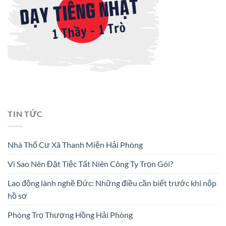
TIN TỨC
Nhà Thổ Cư Xã Thanh Miện Hải Phòng
Vì Sao Nên Đặt Tiệc Tất Niên Công Ty Trọn Gói?
Lao động lành nghề Đức: Những điều cần biết trước khi nộp
hồ sơ
Phòng Trọ Thượng Hồng Hải Phòng