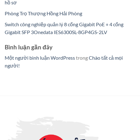
hồ sơ
Phòng Trọ Thượng Hồng Hải Phòng
Switch công nghiệp quản lý 8 cổng Gigabit PoE + 4 cổng
Gigabit SFP 3Onedata IES6300SL-8GP4GS-2LV
Bình luận gần đây
Một người bình luận WordPress
trong
Chào tất cả mọi
người!