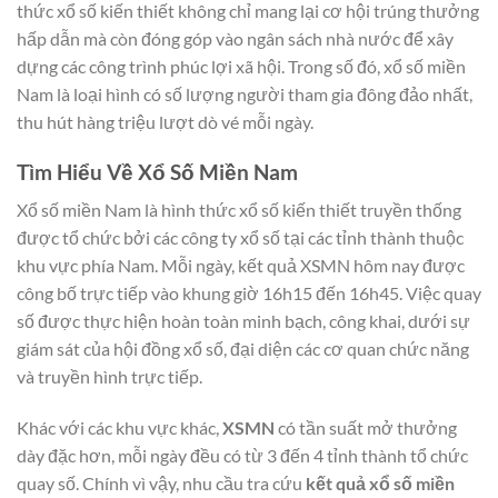
thức xổ số kiến thiết không chỉ mang lại cơ hội trúng thưởng
hấp dẫn mà còn đóng góp vào ngân sách nhà nước để xây
dựng các công trình phúc lợi xã hội. Trong số đó, xổ số miền
Nam là loại hình có số lượng người tham gia đông đảo nhất,
thu hút hàng triệu lượt dò vé mỗi ngày.
Tìm Hiểu Về Xổ Số Miền Nam
Xổ số miền Nam là hình thức xổ số kiến thiết truyền thống
được tổ chức bởi các công ty xổ số tại các tỉnh thành thuộc
khu vực phía Nam. Mỗi ngày, kết quả XSMN hôm nay được
công bố trực tiếp vào khung giờ 16h15 đến 16h45. Việc quay
số được thực hiện hoàn toàn minh bạch, công khai, dưới sự
giám sát của hội đồng xổ số, đại diện các cơ quan chức năng
và truyền hình trực tiếp.
Khác với các khu vực khác,
XSMN
có tần suất mở thưởng
dày đặc hơn, mỗi ngày đều có từ 3 đến 4 tỉnh thành tổ chức
quay số. Chính vì vậy, nhu cầu tra cứu
kết quả xổ số miền