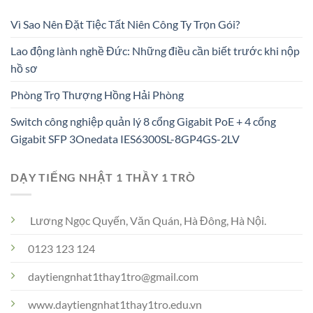
Vì Sao Nên Đặt Tiệc Tất Niên Công Ty Trọn Gói?
Lao động lành nghề Đức: Những điều cần biết trước khi nộp
hồ sơ
Phòng Trọ Thượng Hồng Hải Phòng
Switch công nghiệp quản lý 8 cổng Gigabit PoE + 4 cổng
Gigabit SFP 3Onedata IES6300SL-8GP4GS-2LV
DẠY TIẾNG NHẬT 1 THẦY 1 TRÒ
Lương Ngọc Quyến, Văn Quán, Hà Đông, Hà Nội.
0123 123 124
daytiengnhat1thay1tro@gmail.com
www.daytiengnhat1thay1tro.edu.vn