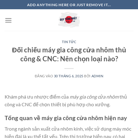
Bỏ
ADD ANYTHING HERE OR JUST REMOVE IT...
qua
nội
dung
TIN TỨC
Đối chiếu máy gia công cửa nhôm thủ
công & CNC: Nên chọn loại nào?
ĐĂNG VÀO
30 THÁNG 6, 2025
BỞI
ADMIN
Khám phá ưu nhược điểm của
máy gia công cửa nhôm
thủ
công và CNC để chọn thiết bị phù hợp cho xưởng.
Tổng quan về máy gia công cửa nhôm hiện nay
Trong ngành sản xuất cửa nhôm kính, việc sử dụng máy móc
hiện đại là xu thế tất yếu. Trên thị trường hiện nay, có hai