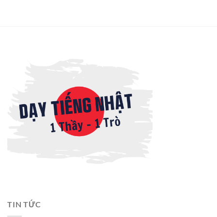
TIN TỨC