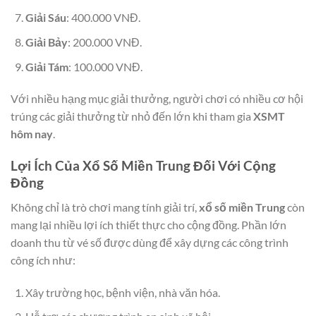
Giải Sáu
: 400.000 VNĐ.
Giải Bảy
: 200.000 VNĐ.
Giải Tám
: 100.000 VNĐ.
Với nhiều hạng mục giải thưởng, người chơi có nhiều cơ hội
trúng các giải thưởng từ nhỏ đến lớn khi tham gia
XSMT
hôm nay
.
Lợi Ích Của Xổ Số Miền Trung Đối Với Cộng
Đồng
Không chỉ là trò chơi mang tính giải trí,
xổ số miền Trung
còn
mang lại nhiều lợi ích thiết thực cho cộng đồng. Phần lớn
doanh thu từ vé số được dùng để xây dựng các công trình
công ích như:
Xây trường học, bệnh viện, nhà văn hóa.