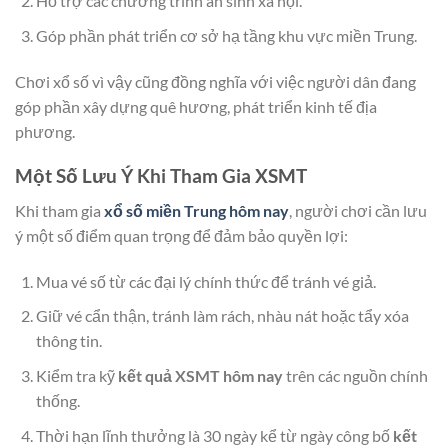
Hỗ trợ các chương trình an sinh xã hội.
Góp phần phát triển cơ sở hạ tầng khu vực miền Trung.
Chơi xổ số vì vậy cũng đồng nghĩa với việc người dân đang
góp phần xây dựng quê hương, phát triển kinh tế địa
phương.
Một Số Lưu Ý Khi Tham Gia XSMT
Khi tham gia
xổ số miền Trung hôm nay
, người chơi cần lưu
ý một số điểm quan trọng để đảm bảo quyền lợi:
Mua vé số từ các đại lý chính thức để tránh vé giả.
Giữ vé cẩn thận, tránh làm rách, nhàu nát hoặc tẩy xóa
thông tin.
Kiểm tra kỹ
kết quả XSMT hôm nay
trên các nguồn chính
thống.
Thời hạn lĩnh thưởng là 30 ngày kể từ ngày công bố
kết