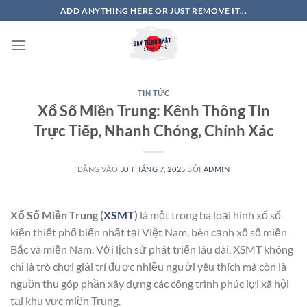
Bỏ
ADD ANYTHING HERE OR JUST REMOVE IT...
qua
nội
dung
TIN TỨC
Xổ Số Miền Trung: Kênh Thông Tin
Trực Tiếp, Nhanh Chóng, Chính Xác
ĐĂNG VÀO
30 THÁNG 7, 2025
BỞI
ADMIN
Xổ Số Miền Trung (
XSMT
)
là một trong ba loại hình xổ số
kiến thiết phổ biến nhất tại Việt Nam, bên cạnh xổ số miền
Bắc và miền Nam. Với lịch sử phát triển lâu dài, XSMT không
chỉ là trò chơi giải trí được nhiều người yêu thích mà còn là
nguồn thu góp phần xây dựng các công trình phúc lợi xã hội
tại khu vực miền Trung.