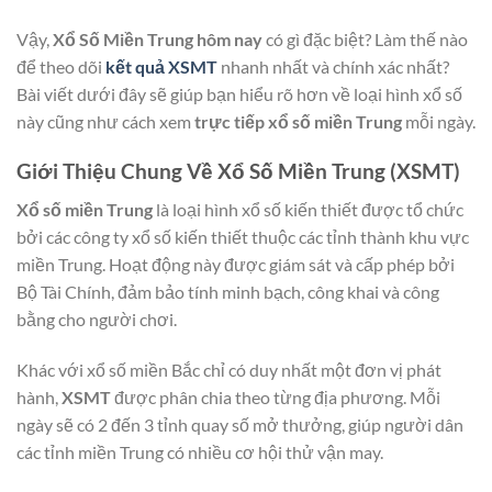
Vậy,
Xổ Số Miền Trung hôm nay
có gì đặc biệt? Làm thế nào
để theo dõi
kết quả XSMT
nhanh nhất và chính xác nhất?
Bài viết dưới đây sẽ giúp bạn hiểu rõ hơn về loại hình xổ số
này cũng như cách xem
trực tiếp xổ số miền Trung
mỗi ngày.
Giới Thiệu Chung Về Xổ Số Miền Trung (XSMT)
Xổ số miền Trung
là loại hình xổ số kiến thiết được tổ chức
bởi các công ty xổ số kiến thiết thuộc các tỉnh thành khu vực
miền Trung. Hoạt động này được giám sát và cấp phép bởi
Bộ Tài Chính, đảm bảo tính minh bạch, công khai và công
bằng cho người chơi.
Khác với xổ số miền Bắc chỉ có duy nhất một đơn vị phát
hành,
XSMT
được phân chia theo từng địa phương. Mỗi
ngày sẽ có 2 đến 3 tỉnh quay số mở thưởng, giúp người dân
các tỉnh miền Trung có nhiều cơ hội thử vận may.