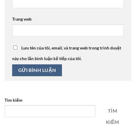
Trang web
Lưu tên của tôi, email, và trang web trong trình duyệt
này cho lần bình luận kế tiếp của tôi.
Tìm kiếm
TÌM
KIẾM