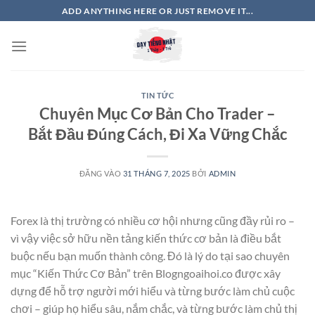
Bỏ
ADD ANYTHING HERE OR JUST REMOVE IT...
qua
nội
dung
TIN TỨC
Chuyên Mục Cơ Bản Cho Trader –
Bắt Đầu Đúng Cách, Đi Xa Vững Chắc
ĐĂNG VÀO
31 THÁNG 7, 2025
BỞI
ADMIN
Forex là thị trường có nhiều cơ hội nhưng cũng đầy rủi ro –
vì vậy việc sở hữu nền tảng kiến thức cơ bản là điều bắt
buộc nếu bạn muốn thành công. Đó là lý do tại sao chuyên
mục “Kiến Thức Cơ Bản” trên Blogngoaihoi.co được xây
dựng để hỗ trợ người mới hiểu và từng bước làm chủ cuộc
chơi – giúp họ hiểu sâu, nắm chắc, và từng bước làm chủ thị