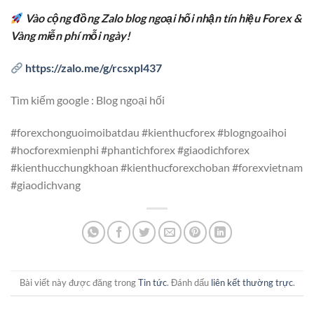
Vào cộng đồng Zalo blog ngoại hối nhận tín hiệu Forex &
Vàng miễn phí mỗi ngày!
https://zalo.me/g/rcsxpl437
Tìm kiếm google : Blog ngoại hối
#forexchonguoimoibatdau #kienthucforex #blogngoaihoi
#hocforexmienphi #phantichforex #giaodichforex
#kienthucchungkhoan #kienthucforexchoban #forexvietnam
#giaodichvang
Bài viết này được đăng trong
Tin tức
. Đánh dấu
liên kết thường trực
.