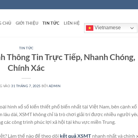
G CHỦ
GIỚI THIỆU
TIN TỨC
LIÊN HỆ
Vietnamese
TIN TỨC
h Thông Tin Trực Tiếp, Nhanh Chóng,
Chính Xác
G VÀO
31 THÁNG 7, 2025
BỞI
ADMIN
loại hình xổ số kiến thiết phổ biến nhất tại Việt Nam, bên cạnh xổ
 lâu dài, XSMT không chỉ là trò chơi giải trí được nhiều người yê
 các công trình phúc lợi xã hội tại khu vực miền Trung.
iệt? Làm thế nào để theo dõi
kết quả XSMT
nhanh nhất và chính 