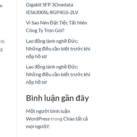
Gigabit SFP 3Onedata
ền
IES6300SL-8GP4GS-2LV
Vì Sao Nên Đặt Tiệc Tất Niên
Công Ty Trọn Gói?
Lao động lành nghề Đức:
ành
Những điều cần biết trước khi
ng
nộp hồ sơ
Lao động lành nghề Đức:
Những điều cần biết trước khi
nộp hồ sơ
Bình luận gần đây
Một người bình luận
à
WordPress
trong
Chào tất cả
mọi người!