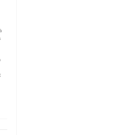
à
ả
a
g