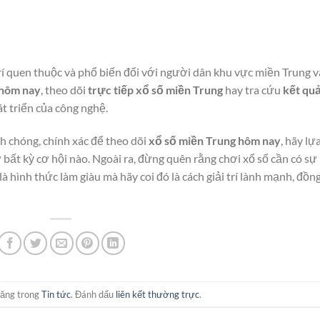
 trí quen thuộc và phổ biến đối với người dân khu vực miền Trung v
hôm nay
, theo dõi
trực tiếp xổ số miền Trung
hay tra cứu
kết qu
át triển của công nghệ.
h chóng, chính xác để theo dõi
xổ số miền Trung hôm nay
, hãy lự
bất kỳ cơ hội nào. Ngoài ra, đừng quên rằng chơi xổ số cần có sự
à hình thức làm giàu mà hãy coi đó là cách giải trí lành mạnh, đồn
đăng trong
Tin tức
. Đánh dấu
liên kết thường trực
.