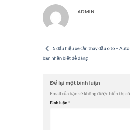
ADMIN
5 dấu hiệu xe cần thay dầu ô tô – Auto
bạn nhận biết dễ dàng
Để lại một bình luận
Email của bạn sẽ không được hiển thị cô
Bình luận
*