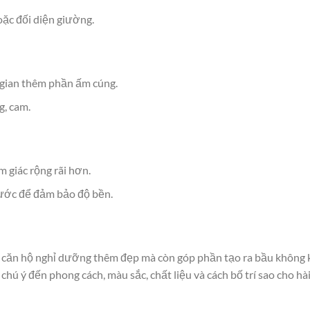
oặc đối diện giường.
 gian thêm phần ấm cúng.
, cam.
m giác rộng rãi hơn.
nước để đảm bảo độ bền.
n căn hộ nghỉ dưỡng thêm đẹp mà còn góp phần tạo ra bầu không 
 chú ý đến phong cách, màu sắc, chất liệu và cách bố trí sao cho hà