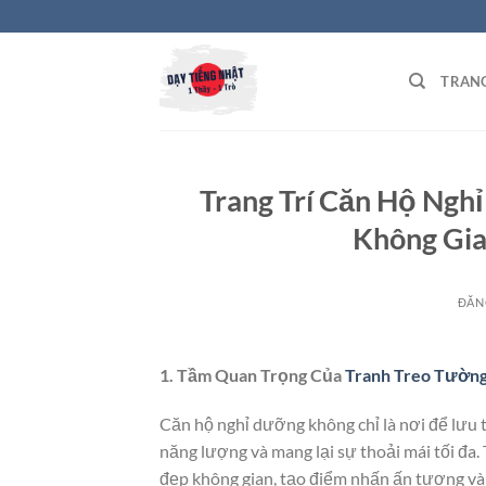
Bỏ
qua
nội
TRAN
dung
Trang Trí Căn Hộ Ngh
Không Gia
ĐĂN
1. Tầm Quan Trọng Của
Tranh Treo Tườn
Căn hộ nghỉ dưỡng không chỉ là nơi để lưu t
năng lượng và mang lại sự thoải mái tối đa.
đẹp không gian, tạo điểm nhấn ấn tượng và g