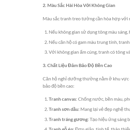
2. Màu Sắc Hài Hòa Với Không Gian
Màu sắc tranh treo tường cần hòa hợp với m
Nếu không gian sử dụng tông màu sáng, h
Nếu căn hộ có gam màu trung tính, tranh
Với không gian ấm cúng, tranh có tông và
3. Chất Liệu Đảm Bảo Độ Bền Cao
Căn hộ nghỉ dưỡng thường nằm ở khu vực có
bảo độ bền cao:
Tranh canvas
: Chống nước, bền màu, ph
Tranh sơn dầu
: Mang lại vẻ đẹp nghệ thu
Tranh tráng gương
: Tạo hiệu ứng sáng bó
Tranh gỗ ép
: Đơn giản, tinh tế, thân thi