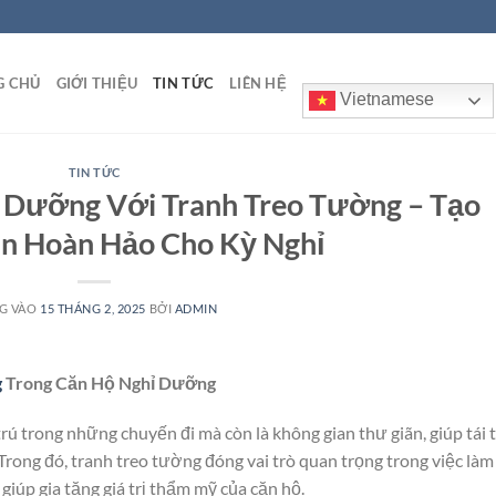
G CHỦ
GIỚI THIỆU
TIN TỨC
LIÊN HỆ
Vietnamese
TIN TỨC
ỉ Dưỡng Với Tranh Treo Tường – Tạo
n Hoàn Hảo Cho Kỳ Nghỉ
G VÀO
15 THÁNG 2, 2025
BỞI
ADMIN
g
Trong Căn Hộ Nghỉ Dưỡng
rú trong những chuyến đi mà còn là không gian thư giãn, giúp tái 
 Trong đó, tranh treo tường đóng vai trò quan trọng trong việc làm
iúp gia tăng giá trị thẩm mỹ của căn hộ.