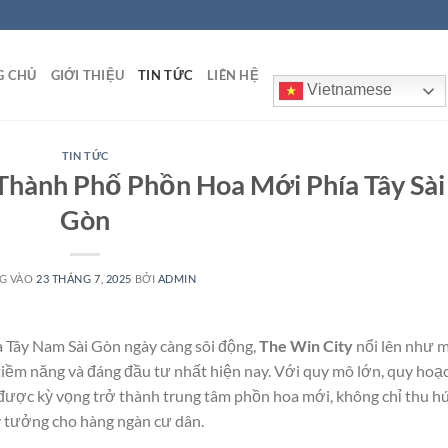
G CHỦ
GIỚI THIỆU
TIN TỨC
LIÊN HỆ
Vietnamese
TIN TỨC
 Thành Phố Phồn Hoa Mới Phía Tây Sài
Gòn
G VÀO
23 THÁNG 7, 2025
BỞI
ADMIN
a Tây Nam Sài Gòn ngày càng sôi động,
The Win City
nổi lên như 
 tiềm năng và đáng đầu tư nhất hiện nay. Với quy mô lớn, quy hoạ
 được kỳ vọng trở thành trung tâm phồn hoa mới, không chỉ thu h
ý tưởng cho hàng ngàn cư dân.