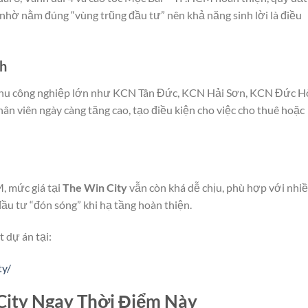
nhờ nằm đúng “vùng trũng đầu tư” nên khả năng sinh lời là điều
nh
 khu công nghiệp lớn như KCN Tân Đức, KCN Hải Sơn, KCN Đức H
hân viên ngày càng tăng cao, tạo điều kiện cho việc cho thuê hoặc
, mức giá tại
The Win City
vẫn còn khá dễ chịu, phù hợp với nhi
đầu tư “đón sóng” khi hạ tầng hoàn thiện.
 dự án tại:
ty/
City Ngay Thời Điểm Này