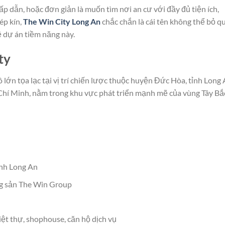
p dẫn, hoặc đơn giản là muốn tìm nơi an cư với đầy đủ tiện ích,
ép kín,
The Win City Long An
chắc chắn là cái tên không thể bỏ qu
ề dự án tiềm năng này.
ty
lớn tọa lạc tại vị trí chiến lược thuộc huyện Đức Hòa, tỉnh Long 
 Chí Minh, nằm trong khu vực phát triển mạnh mẽ của vùng Tây Bắ
nh Long An
g sản The Win Group
iệt thự, shophouse, căn hộ dịch vụ