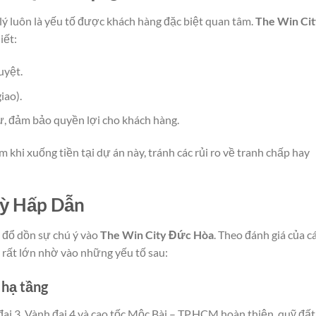
lý luôn là yếu tố được khách hàng đặc biệt quan tâm.
The Win Ci
iết:
uyệt.
iao).
ư, đảm bảo quyền lợi cho khách hàng.
 khi xuống tiền tại dự án này, tránh các rủi ro về tranh chấp hay
Kỳ Hấp Dẫn
 đổ dồn sự chú ý vào
The Win City Đức Hòa
. Theo đánh giá của c
y rất lớn nhờ vào những yếu tố sau:
o hạ tầng
i 3, Vành đai 4 và cao tốc Mộc Bài – TP.HCM hoàn thiện, quỹ đất