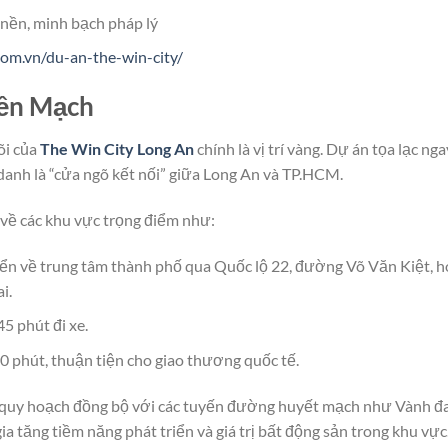
nền, minh bạch pháp lý
com.vn/du-an-the-win-city/
Liền Mạch
õi của
The Win City Long An
chính là vị trí vàng. Dự án tọa lạc nga
nh là “cửa ngõ kết nối” giữa Long An và TP.HCM.
 về các khu vực trọng điểm như:
ển về trung tâm thành phố qua Quốc lộ 22, đường Võ Văn Kiệt, h
i.
5 phút đi xe.
 phút, thuận tiện cho giao thương quốc tế.
 quy hoạch đồng bộ với các tuyến đường huyết mạch như Vành đai
ia tăng tiềm năng phát triển và giá trị bất động sản trong khu vực