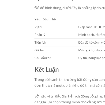
Để dễ hình dung, dưới đây là những lý do c
Yếu TốLợi Thế
Vị trí
Giáp ranh TP.HCM,
Pháp lý
Minh bạch, rõ ràng
Tiện ích
Đầy đủ từ công vi
Giá bán
Mức giá hợp lý, cơ
Chủ đầu tư
Uy tín, năng lực ph
Kết Luận
Trong bối cảnh thị trường bất động sản Lon
đơn thuần là một dự án khu đô thị mà còn là
Sở hữu vị trí đắc địa, tiện ích đồng bộ, pháp
đang là lựa chọn thông minh cho cả người mu