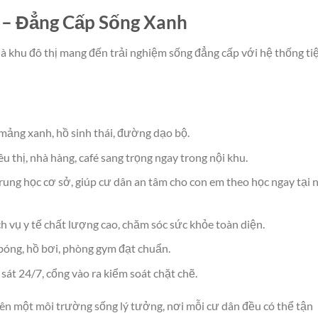
ộ – Đẳng Cấp Sống Xanh
 là khu đô thị mang đến trải nghiệm sống đẳng cấp với hệ thống ti
mảng xanh, hồ sinh thái, đường dạo bộ.
 thị, nhà hàng, café sang trọng ngay trong nội khu.
ng học cơ sở, giúp cư dân an tâm cho con em theo học ngay tại 
 vụ y tế chất lượng cao, chăm sóc sức khỏe toàn diện.
óng, hồ bơi, phòng gym đạt chuẩn.
át 24/7, cổng vào ra kiểm soát chặt chẽ.
ên một môi trường sống lý tưởng, nơi mỗi cư dân đều có thể tận