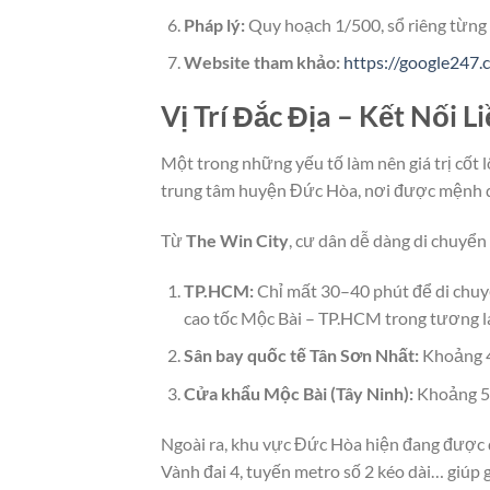
Pháp lý:
Quy hoạch 1/500, sổ riêng từng 
Website tham khảo:
https://google247.
Vị Trí Đắc Địa – Kết Nối 
Một trong những yếu tố làm nên giá trị cốt l
trung tâm huyện Đức Hòa, nơi được mệnh da
Từ
The Win City
, cư dân dễ dàng di chuyển
TP.HCM:
Chỉ mất 30–40 phút để di chuy
cao tốc Mộc Bài – TP.HCM trong tương la
Sân bay quốc tế Tân Sơn Nhất:
Khoảng 4
Cửa khẩu Mộc Bài (Tây Ninh):
Khoảng 50
Ngoài ra, khu vực Đức Hòa hiện đang được
Vành đai 4, tuyến metro số 2 kéo dài… giúp g