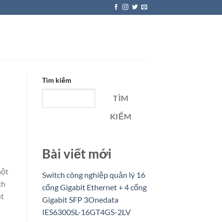
Tìm kiếm
TÌM
KIẾM
Bài viết mới
một
Switch công nghiệp quản lý 16
ch
cổng Gigabit Ethernet + 4 cổng
út
Gigabit SFP 3Onedata
IES6300SL-16GT4GS-2LV