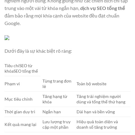
nghiệm người dùng. Không giống như các chiến dịch chỉ tập
trung vào một vài từ khóa ngắn hạn,
dịch vụ SEO tổng thể
đảm bảo rằng mọi khía cạnh của website đều đạt chuẩn
Google.
Dưới đây là sự khác biệt rõ ràng:
Tiêu chíSEO từ
khóaSEO tổng thể
Từng trang đơn
Phạm vi
Toàn bộ website
lẻ
Tăng hạng từ
Tăng trải nghiệm người
Mục tiêu chính
khóa
dùng và tổng thể thứ hạng
Thời gian duy trì
Ngắn hạn
Dài hạn và bền vững
Lưu lượng truy
Hiệu quả toàn diện và
Kết quả mang lại
cập một phần
doanh số tăng trưởng