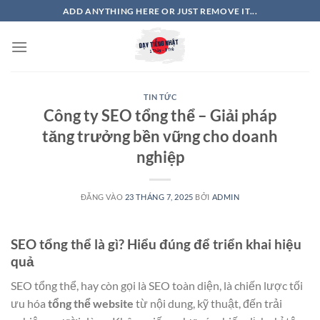
Bỏ
ADD ANYTHING HERE OR JUST REMOVE IT...
qua
nội
dung
TIN TỨC
Công ty SEO tổng thể – Giải pháp
tăng trưởng bền vững cho doanh
nghiệp
ĐĂNG VÀO
23 THÁNG 7, 2025
BỞI
ADMIN
SEO tổng thể là gì? Hiểu đúng để triển khai hiệu
quả
SEO tổng thể, hay còn gọi là SEO toàn diện, là chiến lược tối
ưu hóa
tổng thể website
từ nội dung, kỹ thuật, đến trải