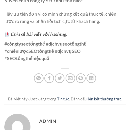
5. Nên chọn công ty SEO như thế nào?
Hãy ưu tiên đơn vị có minh chứng kết quả thực tế, chiến
lược rõ ràng và phản hồi tích cực từ khách hàng.
Chia sẻ bài viết với hashtag:
#
côngtyseotổngthể
#
dịchvụseotổngthể
#
chiếnlượcSEOtổngthể
#
dịchvụSEO
#
SEOtổngthểhiệuquả
Bài viết này được đăng trong
Tin tức
. Đánh dấu
liên kết thường trực
.
ADMIN